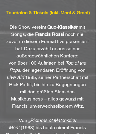
Tourdaten & Tickets (inkl. Meet & Greet)
Die Show vereint 
Quo-Klassiker
 mit 
Songs, die 
Francis Rossi
 noch nie 
zuvor in diesem Format live präsentiert 
hat. Dazu erzählt er aus seiner 
außergewöhnlichen Karriere: 
von über 100 Auftritten bei 
Top of the 
Pops
, der legendären Eröffnung von 
Live Aid
 1985, seiner Partnerschaft mit 
Rick Parfitt, bis hin zu Begegnungen 
mit den größten Stars des 
Musikbusiness – alles gewürzt mit 
Francis’ unverwechselbarem Witz.
Von 
„Pictures of Matchstick 
Men“
 (1968) bis heute nimmt Francis 