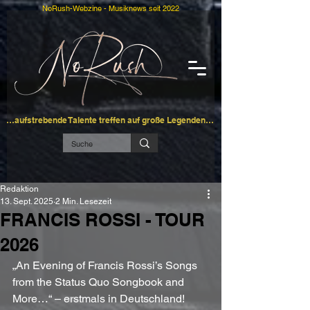
NoRush-Webzine - Musiknews seit 2022
…aufstrebende Talente treffen auf große Legenden…
Redaktion
13. Sept. 2025
2 Min. Lesezeit
FRANCIS ROSSI - TOUR
2026
„An Evening of Francis Rossi’s Songs 
from the Status Quo Songbook and 
More…“ – erstmals in Deutschland!