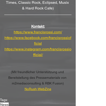
Times, Classic Rock, Eclipsed, Musix 
& Hard Rock Cafe)
Kontakt:
https://www.francisrossi.com/
https://www.facebook.com/francisrossiof
ficial
https://www.instagram.com/francisrossio
fficial/
(Mit freundlicher Unterstützung und 
Bereitstellung des Pressematerials von 
m2mediaconsulting & RBK Fusion)
NoRush-WebZine
Tags:
News