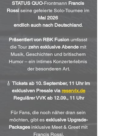
STATUS QUO
-Frontmann 
Francis 
Rossi
 seine gefeierte Solo-Tournee im 
Mai 2026
endlich auch nach Deutschland
. 
Präsentiert von RBK Fusion
 umfasst 
die Tour 
zehn exklusive Abende
 mit 
Musik, Geschichten und britischem 
Humor – ein intimes Konzerterlebnis 
der besonderen Art.
🎸 
Tickets ab 10. September, 11 Uhr im 
exklusiven Presale via 
reservix.de
Regulärer VVK ab 12.09., 11 Uhr
Für Fans, die noch näher dran sein 
möchten, gibt es 
exklusive Upgrade-
Packages
 inklusive Meet & Greet mit 
Francis Rossi.