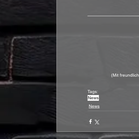
(Mit freundli
Tags:
News
News