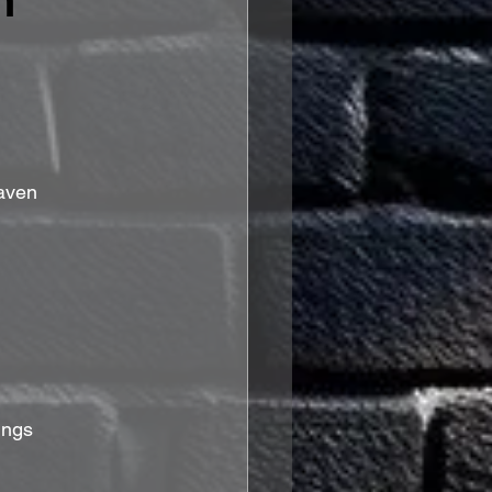
n
aven
ings