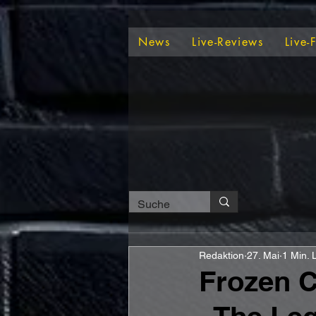
News
Live-Reviews
Live-
Redaktion
27. Mai
1 Min. 
Frozen 