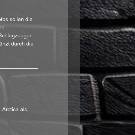
tos sollen die 
n. 
 Schlagzeuger 
änzt durch die 
 Arctica als 