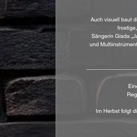
Auch visuell baut d
frostige
Sängerin Giada „Ja
und Multiinstrument
Ein
Rege
Im Herbst folgt d