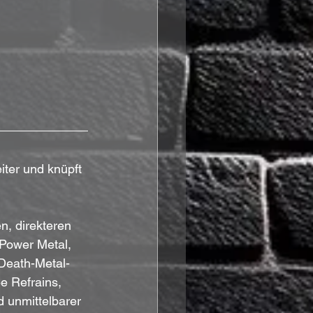
ter und knüpft 
n, direkteren 
Power Metal, 
Death-Metal-
e Refrains, 
 unmittelbarer 