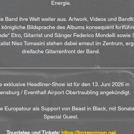
Energie.
ie Band ihre Welt weiter aus. Artwork, Videos und Bandfo
, königliche Bildsprache des Albums konsequent fortführe
de“ Etro, Gitarrist und Sänger Federico Mondelli sowie
alist Niso Tomasini stehen dabei erneut im Zentrum, erg
dreifache Gitarrenfront der Band.
e exklusive Headliner-Show ist für den 13. Juni 2026 in 
nsburg / Eventhall Airport Obertraubling angekündigt. 
ie Europatour als Support von Beast in Black, mit Sonata
Special Guest.
Tourdates und Tickets: 
https://frozencrown.net