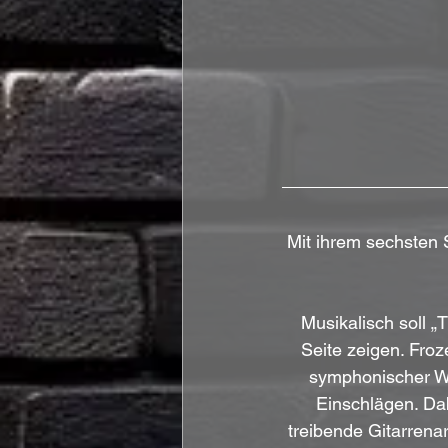
Mit ihrem sechsten 
Musikalisch soll „
Seite zeigen. Fro
symphonischer Wu
Einschlägen. Dab
treibende Gitarrena