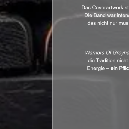
Das Coverartwork s
Die Band war intens
das nicht nur musi
Warriors Of Greyh
die Tradition nich
Energie – 
ein Pfl