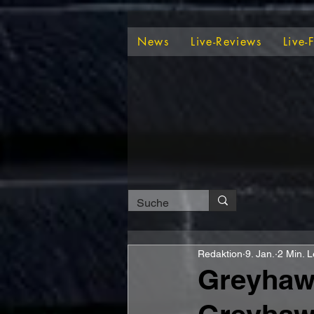
News
Live-Reviews
Live-
Redaktion
9. Jan.
2 Min. L
Greyhaw