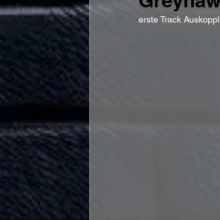
Greyhawk
erste Track Auskoppl