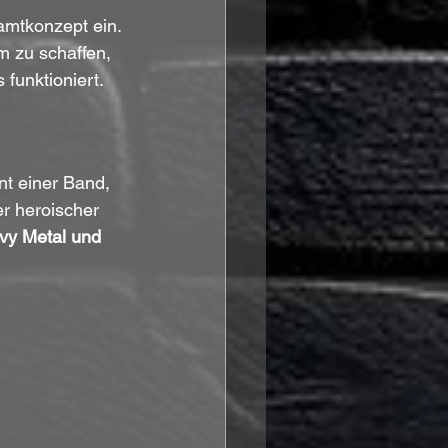
amtkonzept ein. 
m zu schaffen, 
 funktioniert.
nt einer Band, 
er heroischer 
vy Metal und 