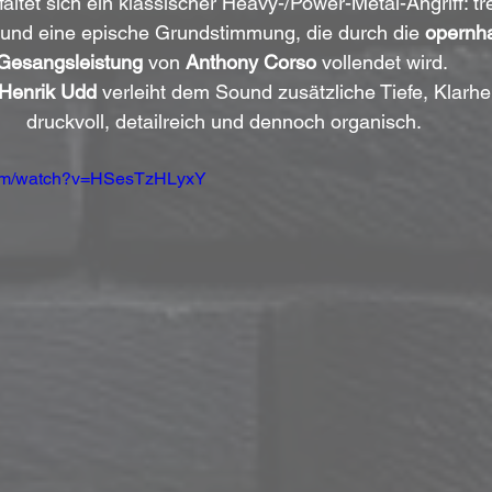
altet sich ein klassischer Heavy-/Power-Metal-Angriff: tre
und eine epische Grundstimmung, die durch die 
opernhaf
Gesangsleistung
 von 
Anthony Corso
 vollendet wird. 
Henrik Udd
 verleiht dem Sound zusätzliche Tiefe, Klarhe
druckvoll, detailreich und dennoch organisch.
com/watch?v=HSesTzHLyxY