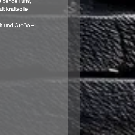
ibende Riffs, 
t kraftvolle 
it und Größe – 