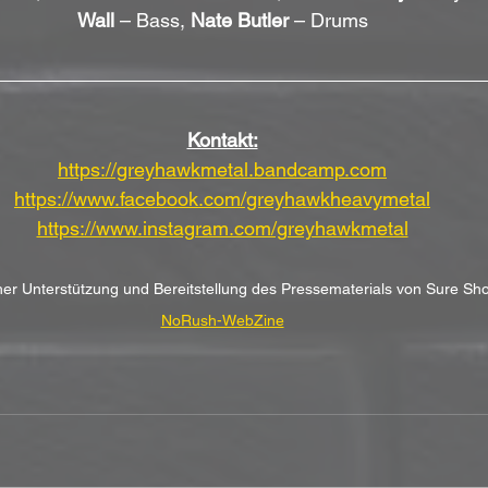
Wall
 – Bass, 
Nate Butler
 – Drums
Kontakt:
https://greyhawkmetal.bandcamp.com
https://www.facebook.com/greyhawkheavymetal
https://www.instagram.com/greyhawkmetal
cher Unterstützung und Bereitstellung des Pressematerials von Sure Sh
NoRush-WebZine