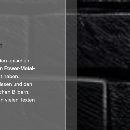
t
den epischen 
en Power-Metal-
t haben. 
nissen und den 
chen Bildern. 
in vielen Texten 