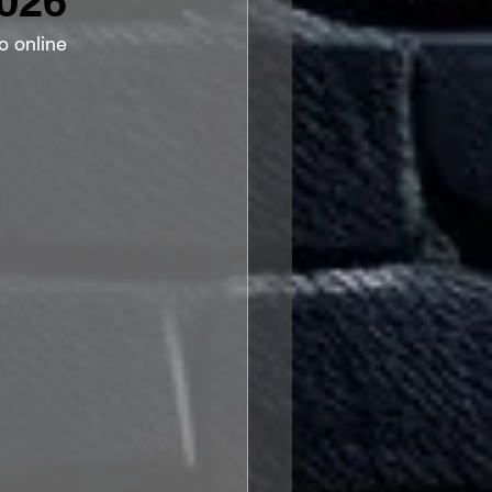
026
o online