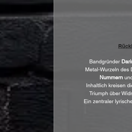
Rückb
Bandgründer 
Dari
Metal-Wurzeln des 
Nummern
 un
Inhaltlich kreisen
Triumph über Widri
Ein zentraler lyrische