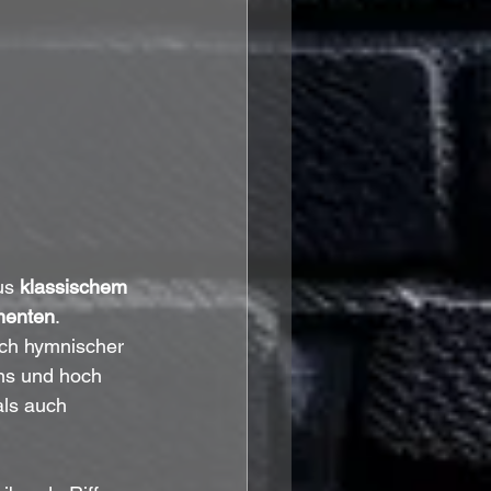
us 
klassischem 
menten
. 
eich hymnischer 
ins und hoch 
ls auch 