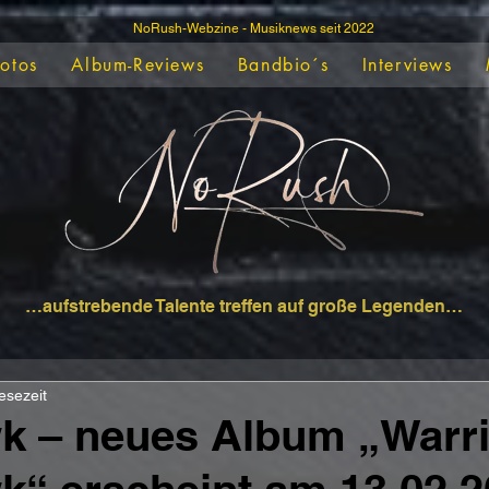
NoRush-Webzine - Musiknews seit 2022
Fotos
Album-Reviews
Bandbio´s
Interviews
…aufstrebende Talente treffen auf große Legenden…
esezeit
k – neues Album „Warri