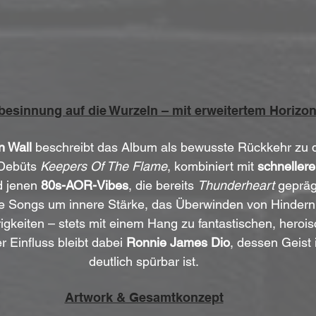
esinnung auf die Wurzeln – mit erweitertem Horizon
n Wall
 beschreibt das Album als bewusste Rückkehr zu 
Debüts 
Keepers Of The Flame
, kombiniert mit 
schneller
d jenen 
80s-AOR-Vibes
, die bereits 
Thunderheart
 gepräg
 die Songs um innere Stärke, das Überwinden von Hinder
gkeiten – stets mit einem Hang zu fantastischen, herois
r Einfluss bleibt dabei 
Ronnie James Dio
, dessen Geist 
deutlich spürbar ist.
Artwork & Gesamtkonzept