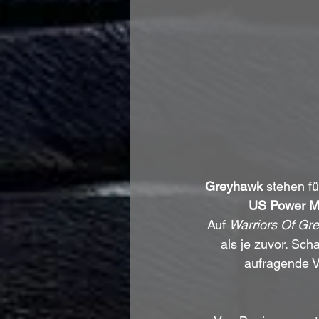
Greyhawk
 stehen f
US Power M
Auf 
Warriors Of Gr
als je zuvor. Sch
aufragende V