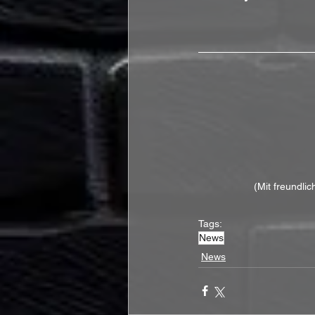
(Mit freundli
Tags:
News
News