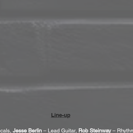
Line-up
cals, 
Jesse Berlin
 – Lead Guitar, 
Rob Steinway
 – Rhythm