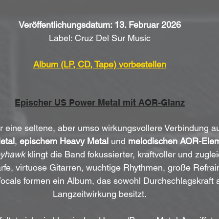
Veröffentlichungsdatum: 13. Februar 2026
Label: Cruz Del Sur Music
Album (LP, CD, Tape) vorbestellen
Epischer US Power Metal mit AOR-Glanz
ür eine seltene, aber umso wirkungsvollere Verbindung a
etal
, 
epischem Heavy Metal
 und 
melodischen AOR-Ele
eyhawk
 klingt die Band fokussierter, kraftvoller und zugl
arfe, virtuose Gitarren, wuchtige Rhythmen, große Refra
ocals formen ein Album, das sowohl Durchschlagskraft a
Langzeitwirkung besitzt.