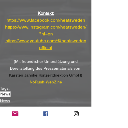
Kontakt:
https://www.facebook.com/heatsweden
https://www.instagram.com/heatsweden/
?hl=en
https://www.youtube.com/@heatsweden
official
(Mit freundlicher Unterstützung und 
Bereitstellung des Pressematerials von 
Karsten Jahnke Konzertdirektion GmbH)
NoRush-WebZine
Tags:
News
News