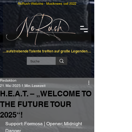
NoRush-Webzine - Musiknews seit 2022
…aufstrebende Talente treffen auf große Legenden…
Redaktion
21. Mai 2025
1 Min. Lesezeit
H.E.A.T. – „WELCOME TO
THE FUTURE TOUR
2025“!
Support: Formosa | Opener: Midnight 
Danger