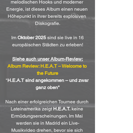
melodischen Hooks und moderner 
Energie, ist dieses Album einen neuen 
Höhepunkt in ihrer bereits explosiven 
Diskografie.
 Im 
Oktober 2025
 sind sie live in 16 
europäischen Städten zu erleben!
Siehe auch unser Album-Review:
Album Review: H.E.A.T – Welcome to 
the Future
"
H.E.A.T sind angekommen – und zwar 
ganz oben"
Nach einer erfolgreichen Tournee durch 
Lateinamerika zeigt 
H.E.A.T.
 keine 
Ermüdungserscheinungen. Im Mai 
werden sie in Madrid ein Live-
Musikvideo drehen, bevor sie sich 