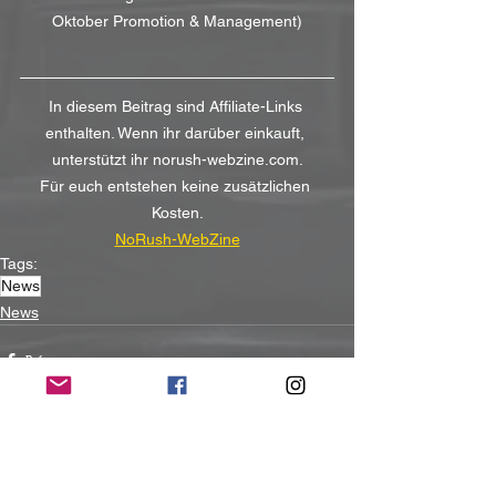
Oktober Promotion & Management)
In diesem Beitrag sind Affiliate-Links 
enthalten. Wenn ihr darüber einkauft, 
unterstützt ihr norush-webzine.com.
Für euch entstehen keine zusätzlichen 
Kosten.
NoRush-WebZine
Tags:
News
News
Alle ansehen
Aktuelle Beiträge