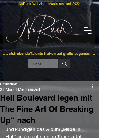
NoRush-Webzine - Musiknews seit 2022
…aufstrebende Talente treffen auf große Legenden…
Redaktion
31. März
1 Min. Lesezeit
Hell Boulevard legen mit
The Fine Art Of Breaking
Up“ nach
und kündigen das Album „Made in 
Hell“ an / gleichnamige Tour startet 