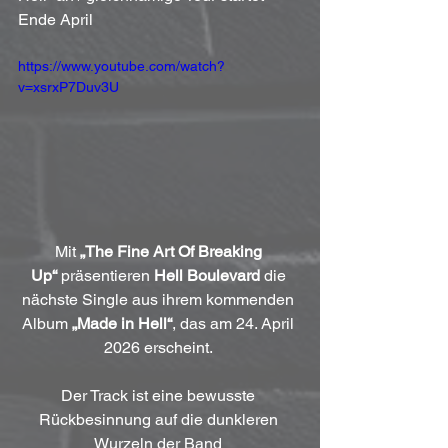
Ende April
https://www.youtube.com/watch?
v=xsrxP7Duv3U
Mit 
„The Fine Art Of Breaking 
Up“
 präsentieren 
Hell Boulevard
 die 
nächste Single aus ihrem kommenden 
Album 
„Made in Hell“
, das am 24. April 
2026 erscheint. 
Der Track ist eine bewusste 
Rückbesinnung auf die dunkleren 
Wurzeln der Band 