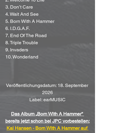
3. Don’t Care  
4. Wait And See  
5. Born With A Hammer  
6. I.D.G.A.F.  
7. End Of The Road  
8. Triple Trouble  
9. Invaders  
10. Wonderland
Veröffentlichungsdatum: 18. September 
2026
Label: earMUSIC
Das Album „Born With A Hammer“ 
bereits jetzt schon bei JPC vorbestellen:
Kai Hansen - Born With A Hammer auf 