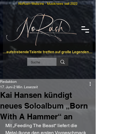
NoRush-Webzine - Musiknews seit 2022
…aufstrebende Talente treffen auf große Legenden…
Redaktion
17. Juni
2 Min. Lesezeit
Kai Hansen kündigt
neues Soloalbum „Born
With A Hammer“ an
Mit „Feeding The Beast“ liefert die 
Metal-Ikone den ersten Vorgeschmack 