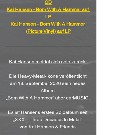
CD
Kai Hansen - Born With A Hammer auf 
LP
Kai Hansen - Born With A Hammer 
(Picture Vinyl) auf LP
Kai Hansen meldet sich solo zurück: 
Die Heavy-Metal-Ikone veröffentlicht 
am 18. September 2026 sein neues 
Album 
„Born With A Hammer“ über earMUSIC. 
Es ist Hansens erstes Soloalbum seit 
„XXX – Three Decades In Metal“ 
von Kai Hansen & Friends.