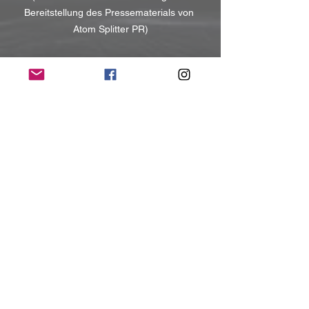
Bereitstellung des Pressematerials von 
Atom Splitter PR)
In diesem Beitrag sind Affiliate-Links 
enthalten. Wenn ihr darüber einkauft, 
unterstützt ihr norush-webzine.com.
Für euch entstehen keine zusätzlichen 
Kosten.
NoRush-WebZine
Tags:
News
News
Alle ansehen
Aktuelle Beiträge