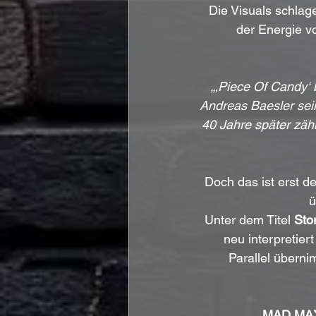
Die Visuals schlag
der Energie vo
„‚Piece Of Candy‘ b
Andreas Baesler sein
40 Jahre später zäh
Doch das ist erst de
ü
Unter dem Titel 
Sto
neu interpretie
Parallel überni
MAD MA