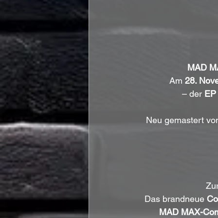
MAD M
Am 
28. Nov
– der 
EP
Neu gemastert von
Zur
Das brandneue 
Co
MAD MAX-Com