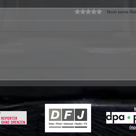
Mit 0 von 5 Sternen bewe
Noch keine Rat
CoreLeoni veröffentlichen
Stor
Video zur neuen Single
„I’m
„Howling At The Moon“
Bost
Gew
(no