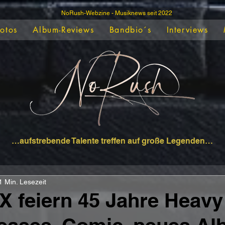
NoRush-Webzine - Musiknews seit 2022
Fotos
Album-Reviews
Bandbio´s
Interviews
…aufstrebende Talente treffen auf große Legenden…
1 Min. Lesezeit
 feiern 45 Jahre Heavy