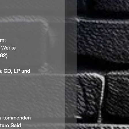
m: 
n Werke 
82)
. 
s 
CD, LP und 
vom kommenden 
turo Said
. 