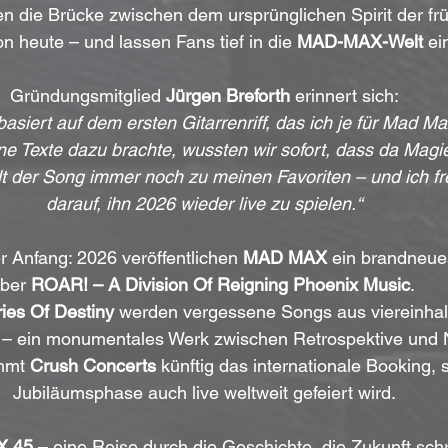
en die Brücke zwischen dem ursprünglichen Spirit der fr
n heute – und lassen Fans tief in die 
MAD-MAX-Welt
 ei
Gründungsmitglied 
Jürgen Breforth
 erinnert sich:
asiert auf dem ersten Gitarrenriff, das ich je für Mad Ma
e Texte dazu brachte, wussten wir sofort, dass da Magie
lt der Song immer noch zu meinen Favoriten – und ich fre
darauf, ihn 2026 wieder live zu spielen.“
r Anfang: 2026 veröffentlichen 
MAD MAX
 ein brandneue
ber 
ROAR! – A Division Of Reigning Phoenix Music
. 
ries Of Destiny
 werden vergessene Songs aus viereinhal
rt – ein monumentales Werk zwischen Retrospektive und 
mmt 
Crush Concerts
 künftig das internationale Booking, 
Jubiläumsphase auch live weltweit gefeiert wird.
X 45
 – eine Reise durch die Geschichte, die Zukunft schr