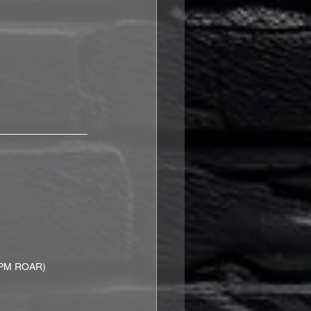
& RPM ROAR)