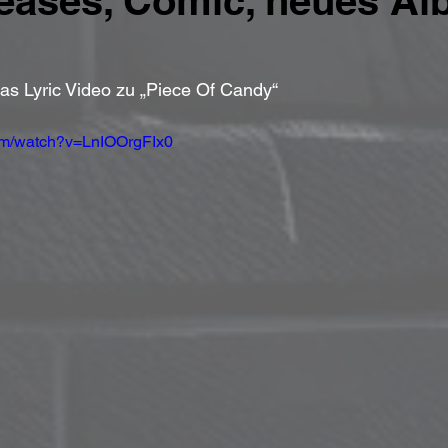
eases, Comic, neues A
das Lyric Video zu „Piece Of Candy“
om/watch?v=LnIOOrgFIx0