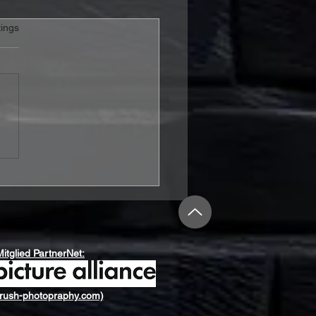
rtet.
ings
m Seeker stechen mit
 Shipping Up To
on“ in Folk-Metal-
ässer
Mitglied PartnerNet:
rush-photopraphy.com)