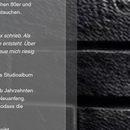
ühen 80er und 
ntauchen.
x schrieb. Als 
 entsteht. Über 
ue mich riesig 
s Studioalbum 
b Jahrzehnten 
Neuanfang. 
sodass die 
eibt.