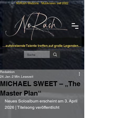
NoRush-Webzine - Musiknews seit 2022
…aufstrebende Talente treffen auf große Legenden…
Redaktion
24. Jan.
2 Min. Lesezeit
MICHAEL SWEET – „The
Master Plan“
Neues Soloalbum erscheint am 3. April 
2026 | Titelsong veröffentlicht