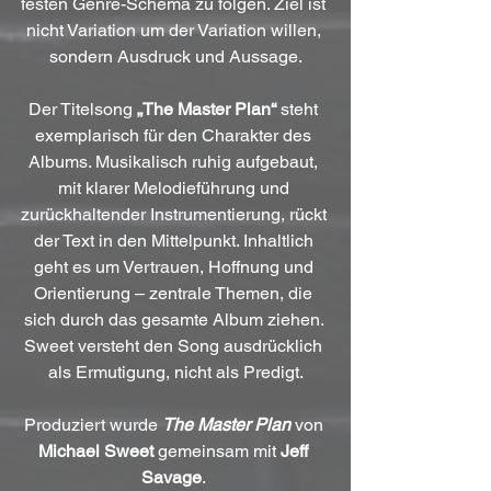
festen Genre-Schema zu folgen. Ziel ist 
nicht Variation um der Variation willen, 
sondern Ausdruck und Aussage.
Der Titelsong 
„The Master Plan“
 steht 
exemplarisch für den Charakter des 
Albums. Musikalisch ruhig aufgebaut, 
mit klarer Melodieführung und 
zurückhaltender Instrumentierung, rückt 
der Text in den Mittelpunkt. Inhaltlich 
geht es um Vertrauen, Hoffnung und 
Orientierung – zentrale Themen, die 
sich durch das gesamte Album ziehen. 
Sweet versteht den Song ausdrücklich 
als Ermutigung, nicht als Predigt.
Produziert wurde 
The Master Plan
 von 
Michael Sweet
 gemeinsam mit 
Jeff 
Savage
. 