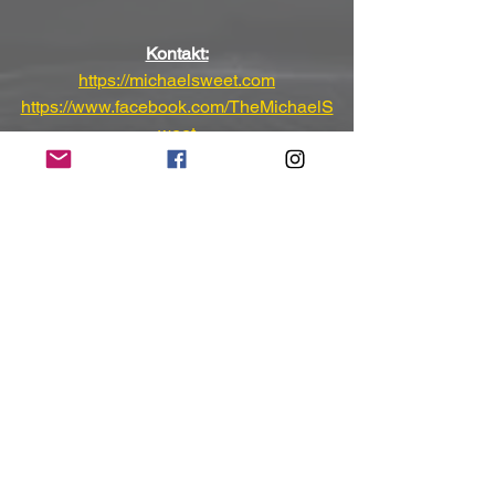
Kontakt:
https://michaelsweet.com
https://www.facebook.com/TheMichaelS
weet
https://www.instagram.com/michaelswe
etstryper
(Mit freundlicher Unterstützung und 
Bereitstellung des Pressematerials von 
CMM - Consulting for Music and Media)
NoRush-WebZine
Tags:
News
News