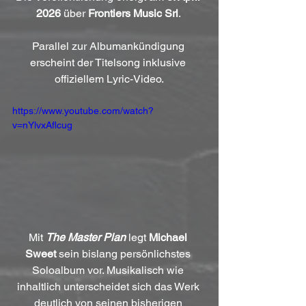
2026
 über 
Frontiers Music Srl
. 
Parallel zur Albumankündigung 
erscheint der Titelsong inklusive 
offiziellem Lyric-Video.
https://www.youtube.com/watch?
v=nYlvxAflcug
Mit 
The Master Plan
 legt 
Michael 
Sweet
 sein bislang persönlichstes 
Soloalbum vor. Musikalisch wie 
inhaltlich unterscheidet sich das Werk 
deutlich von seinen bisherigen 