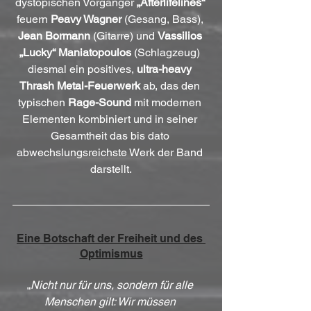
dystopischen Vorgänger 
„Afterlifelines“
feuern 
Peavy Wagner
 (Gesang, Bass), 
Jean Bormann
 (Gitarre) und 
Vassilios 
„Lucky“ Maniatopoulos
 (Schlagzeug) 
diesmal ein positives, 
ultra-heavy 
Thrash Metal-Feuerwerk
 ab, das den 
typischen 
Rage-Sound
 mit modernen 
Elementen kombiniert und in seiner 
Gesamtheit das bis dato 
abwechslungsreichste Werk der Band 
darstellt.
Eine Botschaft der Freiheit und des 
Optimismus
„
Nicht nur für uns, sondern für alle 
Menschen gilt: Wir müssen 