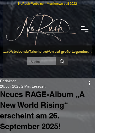
NoRush-Webzine - Musiknews seit 2022
…aufstrebende Talente treffen auf große Legenden…
Redaktion
26. Juli 2025
2 Min. Lesezeit
Neues RAGE-Album „A
New World Rising“
erscheint am 26.
September 2025!