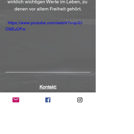
wirklich wichtigen Werte im Leben, zu 
denen vor allem Freiheit gehört.
  https://www.youtube.com/watch?v=pJU-
OSEuOFw
Kontakt:
https://www.rage-official.com/
https://www.facebook.com/RageOfficial
Band
https://www.instagram.com/RageOfficial
Band