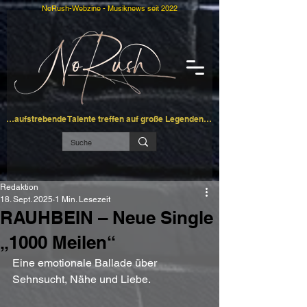
NoRush-Webzine - Musiknews seit 2022
…aufstrebende Talente treffen auf große Legenden…
Redaktion
18. Sept. 2025
1 Min. Lesezeit
RAUHBEIN – Neue Single
„1000 Meilen“
Eine emotionale Ballade über 
Sehnsucht, Nähe und Liebe.