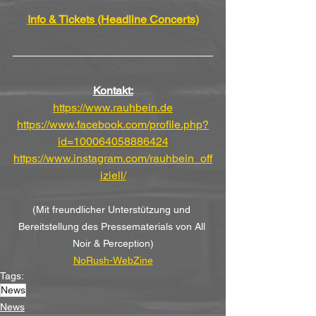
Info & Tickets (Headline Concerts)
Kontakt:
https://www.rauhbein.de
https://www.facebook.com/profile.php?
id=100064058886424
https://www.instagram.com/rauhbein_off
iziell/
(Mit freundlicher Unterstützung und 
Bereitstellung des Pressematerials von All 
Noir & Perception)
NoRush-WebZine
Tags:
News
News