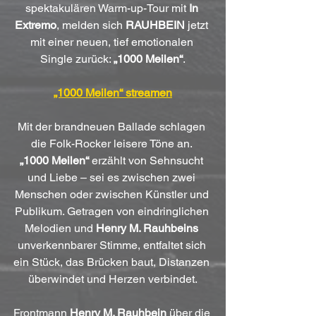
spektakulären Warm-up-Tour mit 
In 
Extremo
, melden sich 
RAUHBEIN
 jetzt 
mit einer neuen, tief emotionalen 
Single zurück: 
„1000 Meilen“
.
„1000 Meilen“ streamen
Mit der brandneuen Ballade schlagen 
die Folk-Rocker leisere Töne an. 
„1000 Meilen“
 erzählt von Sehnsucht 
und Liebe – sei es zwischen zwei 
Menschen oder zwischen Künstler und 
Publikum. Getragen von eindringlichen 
Melodien und 
Henry M. Rauhbeins
unverkennbarer Stimme, entfaltet sich 
ein Stück, das Brücken baut, Distanzen 
überwindet und Herzen verbindet.
Frontmann 
Henry M. Rauhbein
 über die 