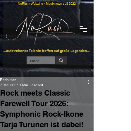
NoRush-Webzine - Musiknews seit 2022
…aufstrebende Talente treffen auf große Legenden…
Redaktion
7. Mai 2025
1 Min. Lesezeit
Rock meets Classic
Farewell Tour 2026:
Symphonic Rock-Ikone
Tarja Turunen ist dabei!