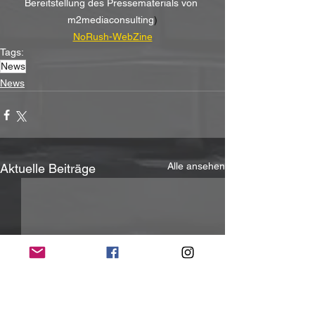
Bereitstellung des Pressematerials von 
m2mediaconsulting
)
NoRush-WebZine
Tags:
News
News
Alle ansehen
Aktuelle Beiträge