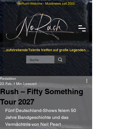
NoRush-Webzine - Musiknews seit 2022
…aufstrebende Talente treffen auf große Legenden…
Redaktion
23. Feb.
1 Min. Lesezeit
Rush – Fifty Something
Tour 2027
Fünf Deutschland-Shows feiern 50 
Jahre Bandgeschichte und das 
Vermächtnis von Neil Peart