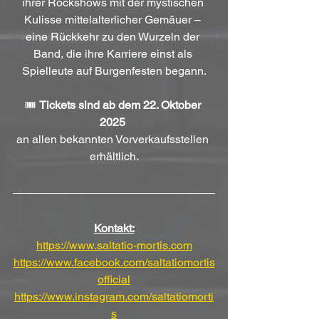
ihrer Rockshows mit der mystischen 
Kulisse mittelalterlicher Gemäuer – 
eine Rückkehr zu den Wurzeln der 
Band, die ihre Karriere einst als 
Spielleute auf Burgenfesten begann.
🎟️ 
Tickets sind ab dem 22. Oktober 
2025
an allen bekannten Vorverkaufsstellen 
erhältlich.
Kontakt:
https://www.saltatio-mortis.com
https://www.facebook.com/saltatiomortis
official
https://www.instagram.com/saltatiomorti
s