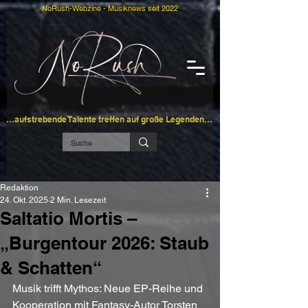
NoRush-Webzine - Musiknews seit 2022
…aufstrebende Talente treffen auf große Legenden…
Redaktion
24. Okt. 2025
2 Min. Lesezeit
Saltatio Mortis –
„Burgentour 2026: Staub
& Schatten“
Musik trifft Mythos: Neue EP-Reihe und 
Kooperation mit Fantasy-Autor Torsten 