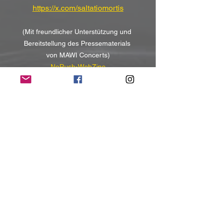
https://x.com/saltatiomortis
(Mit freundlicher Unterstützung und 
Bereitstellung des Pressematerials 
von
MAWI Concerts)
NoRush-WebZine
Tags:
News
News
Alle ansehen
Aktuelle Beiträge