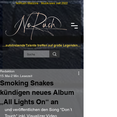
NoRush-Webzine - Musiknews seit 2022
…aufstrebende Talente treffen auf große Legenden…
Redaktion
15. Mai
2 Min. Lesezeit
Smoking Snakes
kündigen neues Album
„All Lights On“ an
und veröffentlichen den Song "Don´t 
Touch" inkl. Visualizer Video