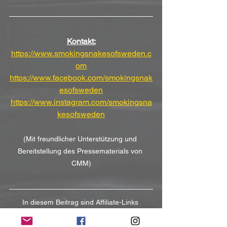
Kontakt:
https://www.smokingsnakesofsweden.c
om
https://www.facebook.com/smokingsnak
esofsweden
https://www.instagram.com/smokingsna
kesofsweden
(Mit freundlicher Unterstützung und 
Bereitstellung des Pressematerials von 
CMM)
In diesem Beitrag sind Affiliate-Links 
enthalten. Wenn ihr darüber einkauft, 
unterstützt ihr norush-webzine.com.