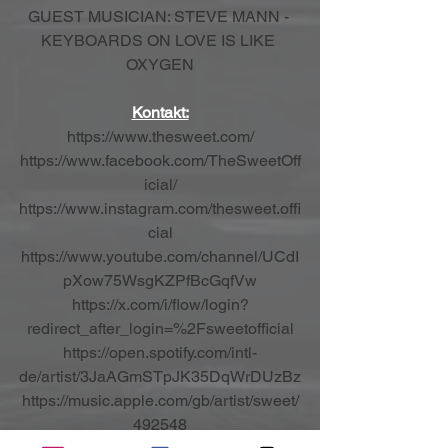
GUEST MUSICIAN: STEVE MANN - 
KEYBOARDS ON LOVE IS LIKE 
OXYGEN
Kontakt:
https://www.thesweet.com/
https://www.facebook.com/TheSweetOff
icial/
https://www.instagram.com/thesweet.offi
cial
https://www.youtube.com/channel/UCdI
pXow75WsgKZPfBcGqfVw
https://x.com/i/flow/login?
redirect_after_login=%2Fsweetofficial
https://open.spotify.com/intl-
de/artist/3JaAGmSTpJK35DqWrDUzBz
https://music.apple.com/gb/artist/sweet/
492548