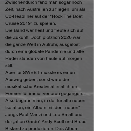
Zwischendurch fand man sogar noch 
Zeit, nach Australien zu fliegen, um als 
Co-Headliner auf der "Rock The Boat 
Cruise 2019" zu spielen.
Die Band war heiß und freute sich auf 
die Zukunft. Doch plötzlich 2020 war 
die ganze Welt in Aufruhr, ausgelöst 
durch eine globale Pandemie und alle 
Räder standen von heute auf morgen 
still.
Aber für SWEET musste es einen 
Ausweg geben, sonst wäre die 
musikalische Kreativität in all ihren 
Formen für immer verloren gegangen. 
Also begann man, in der für alle neuen 
Isolation, ein Album mit den „neuen“ 
Jungs Paul Manzi und Lee Small und 
der „alten Garde“ Andy Scott und Bruce 
Bisland zu produzieren. Das Album 