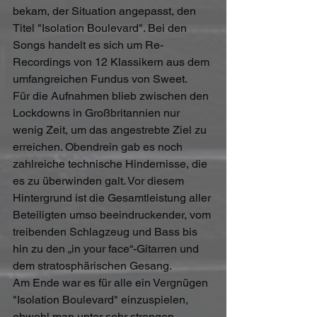
bekam, der Situation angepasst, den 
Titel "Isolation Boulevard". Bei den 
Songs handelt es sich um Re-
Recordings von 12 Klassikern aus dem 
umfangreichen Fundus von Sweet.
Für die Aufnahmen blieb zwischen den 
Lockdowns in Großbritannien nur 
wenig Zeit, um das angestrebte Ziel zu 
erreichen. Obendrein gab es noch 
zahlreiche technische Hindernisse, die 
es zu überwinden galt. Vor diesem 
Hintergrund ist die Gesamtleistung aller 
Beteiligten umso beeindruckender, vom 
treibenden Schlagzeug und Bass bis 
hin zu den „in your face“-Gitarren und 
dem stratosphärischen Gesang.
Am Ende war es für alle ein Vergnügen 
"Isolation Boulevard" einzuspielen, 
obwohl man unter sehr strengen 