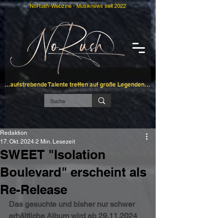
NoRush-Webzine - Musiknews seit 2022
…aufstrebende Talente treffen auf große Legenden…
Redaktion
17. Okt. 2024
2 Min. Lesezeit
SWEET "Isolation
Boulevard" erscheint als
Re-Release
Das gesuchte und bisher nur schwer 
erhältliche Album wird ab 29.11.2024 