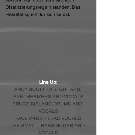
Distanzierungsregeln standen. Das 
Resultat spricht für sich selbst.
Line Up:
ANDY SCOTT - ALL GUITARS, 
SYNTHESIZERS AND VOCALS
BRUCE BISLAND-DRUMS AND 
VOCALS
PAUL MANZI - LEAD VOCALS
LEE SMALL - BASS GUITAR AND 
VOCALS