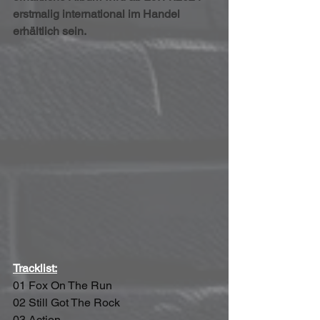
erstmalig international im Handel 
erhältlich sein.
Tracklist:
01 Fox On The Run
02 Still Got The Rock
03 Action