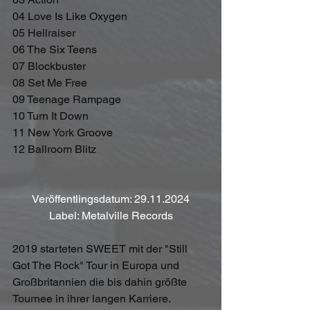
04 Love Is Like Oxygen
05 Hellraiser
06 The Six Teens
07 Blockbuster
08 Set Me Free
09 Teenage Rampage
10 Turn It Down
11 New York Groove
12 Ballroom Blitz
Veröffentlingsdatum: 29.11.2024
Label: Metalville Records
2019 starteten SWEET mit der "Still 
Got The Rock" Tour in Europa und 
Großbritannien die bis dahin größte 
Tournee in ihrer langen Karriere. 