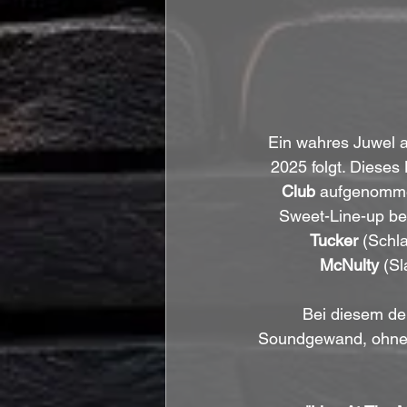
Ein wahres Juwel a
2025 folgt. Diese
Club
 aufgenommen
Sweet-Line-up bes
Tucker
 (Schl
McNulty
 (S
Bei diesem de
Soundgewand, ohne 