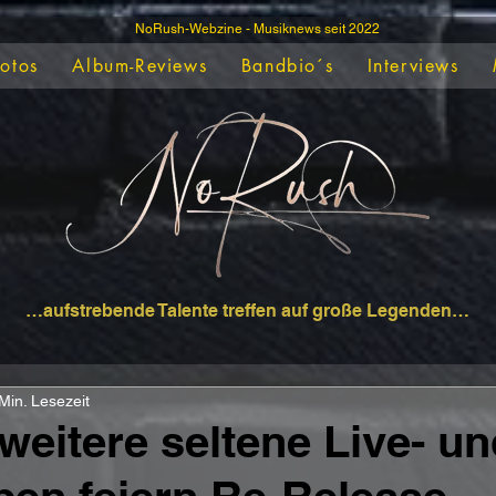
NoRush-Webzine - Musiknews seit 2022
Fotos
Album-Reviews
Bandbio´s
Interviews
…aufstrebende Talente treffen auf große Legenden…
Min. Lesezeit
eitere seltene Live- un