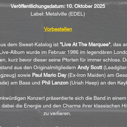
Veröffentlichungsdatum: 10. Oktober 2025
Label: Metalville (EDEL)
Vorbestellen
us dem Sweet-Katalog ist 
"Live At The Marquee"
, das a
s Live-Album wurde im Februar 1986 im legendären Lond
, kurz bevor dieser seine Pforten für immer schloss. D
tand aus den Originalmitgliedern 
Andy Scott
 (Leadgitar
agzeug) sowie 
Paul Mario Day
 (Ex-Iron Maiden) am Gesa
lade) am Bass und 
Phil Lanzon
 (Uriah Heep) an den Key
nkwürdigen Konzert präsentierte sich die Band in einem
dabei die Energie und den Charme ihrer klassischen H
zu verlieren. 