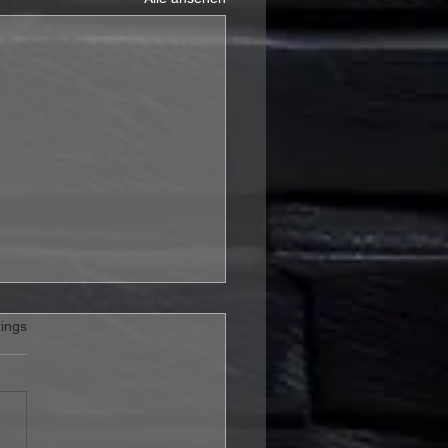
rtet.
ings