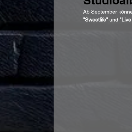
Studioal
Ab September können
"Sweetlife"
 und 
"Liv