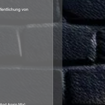
entlichung von 
 And Again Mix]