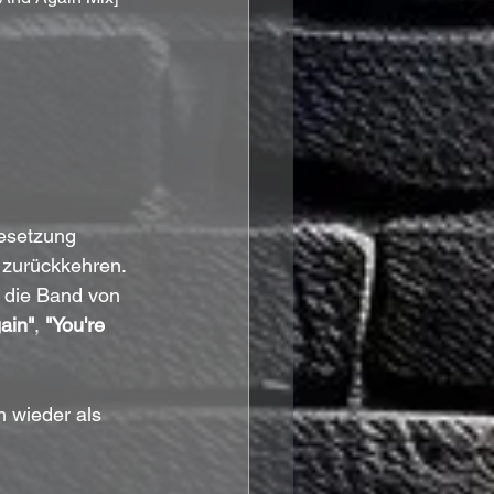
Besetzung 
e zurückkehren. 
 die Band von 
gain"
, 
"You're 
h wieder als 