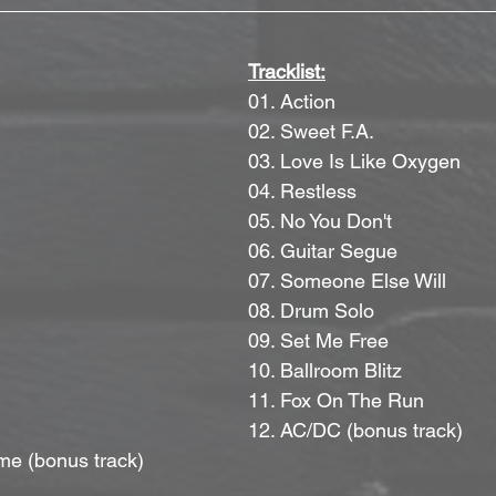
Tracklist:
01. Action
02. Sweet F.A.
03. Love Is Like Oxygen
04. Restless
05. No You Don't
06. Guitar Segue
07. Someone Else Will
08. Drum Solo
09. Set Me Free
10. Ballroom Blitz
11. Fox On The Run
12. AC/DC (bonus track)
me (bonus track)