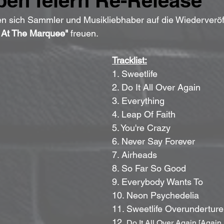
ben feiern Re-Release
 sich Sammler und Musikliebhaber auf die Wiederveröff
e At The Marquee"
 freuen.
Tracklist:
1. Sweetlife
2. Do It All Over Again
3. Everything
4. Leap Of Faith
5. You're Crazy
6. Never Say Forever
7. Airheads
8. So Far So Good
9. Everybody Wants To
10. Neon Psychedelia
11. Sweetlife Overunderture
12. 
Do It All Over Again [Again