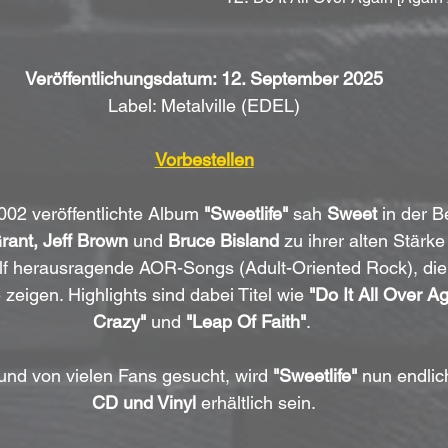
Veröffentlichungsdatum: 12. September 2025
Label: Metalville (EDEL)
Vorbestellen
002 veröffentlichte Album 
"Sweetlife"
 sah 
Sweet
 in der 
rant, Jeff Brown
 und 
Bruce Bisland
 zu ihrer alten Stärk
elf herausragende AOR-Songs (Adult-Oriented Rock), die
 zeigen. Highlights sind dabei Titel wie 
"Do It All Over A
Crazy"
 und 
"Leap Of Faith"
. 
und von vielen Fans gesucht, wird 
"Sweetlife"
 nun endlic
CD und Vinyl
 erhältlich sein.