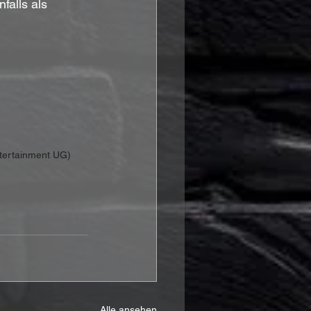
falls als 
ntertainment UG)
Alle ansehen