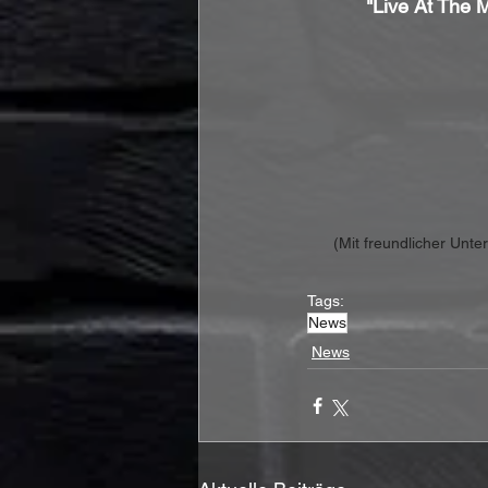
"Live At The 
(Mit freundlicher Unt
Tags:
News
News