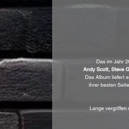
Das im Jahr 2
Andy Scott, Steve G
Das Album liefert 
ihrer besten Seite
Lange vergriffen 