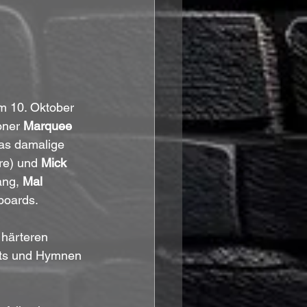
m 10. Oktober 
oner 
Marquee 
as damalige 
re) und 
Mick 
ng, 
Mal 
boards.
 härteren 
its und Hymnen 