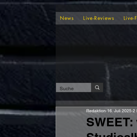
News
Live-Reviews
Live-
Redaktion
16. Juli 2025
2 
SWEET: w