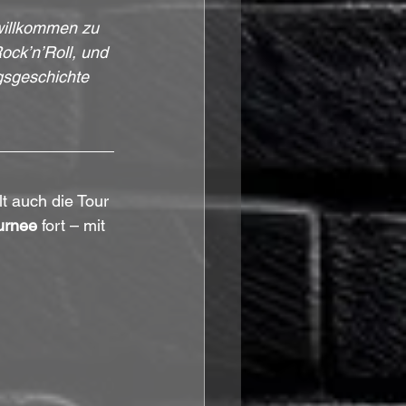
illkommen zu 
ck’n’Roll, und 
gsgeschichte 
t auch die Tour 
urnee
 fort – mit 