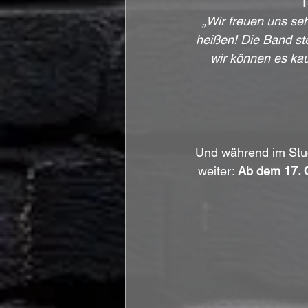
T
„Wir freuen uns s
heißen! Die Band st
wir können es kau
Und während im Studi
weiter: 
Ab dem 17. 