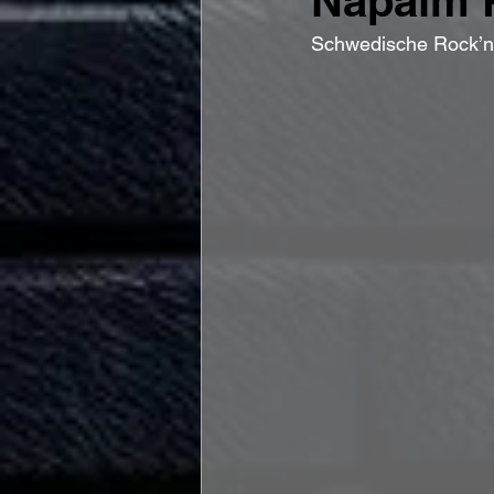
Napalm 
Schwedische Rock’n’R