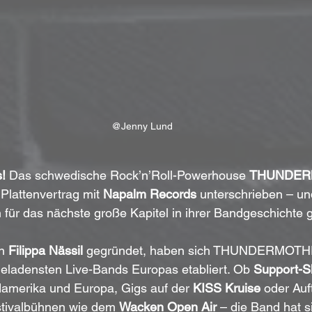
@Jenny Lund
!
 Das schwedische Rock’n’Roll-Powerhouse 
THUNDER
Plattenvertrag mit 
Napalm Records
 unterschrieben – un
 für das nächste große Kapitel in ihrer Bandgeschichte g
n 
Filippa Nässil
 gegründet, haben sich THUNDERMOTHER
geladensten Live-Bands Europas etabliert. Ob 
Support-Sh
damerika und Europa, Gigs auf der 
KISS Kruise
 oder Auft
tivalbühnen wie dem 
Wacken Open Air
 – die Band hat s