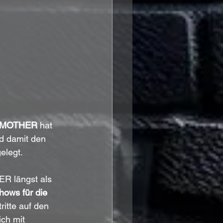
MOTHER
 hat 
d damit den 
elegt.
 längst als 
ows für die 
ritte auf den 
ich mit 