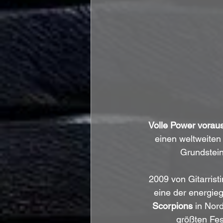
Volle Power voraus
einen weltweiten 
Grundstein
2009 von Gitarristi
eine der energie
Scorpions
 in Nor
größten Fes