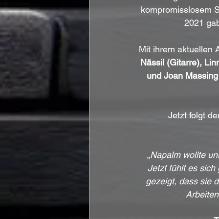
kompromisslosem Sou
2021 gab
Mit ihrem aktuellen 
Nässil (Gitarre), Li
und Joan Massing
Jetzt folgt 
„
Napalm wollte un
Jetzt fühlt es sic
gezeigt, dass sie 
Arbeiten