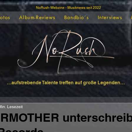
NoRush-Webzine - Musiknews seit 2022
Fotos
Album-Reviews
Bandbio´s
Interviews
…aufstrebende Talente treffen auf große Legenden…
Min. Lesezeit
MOTHER unterschreib