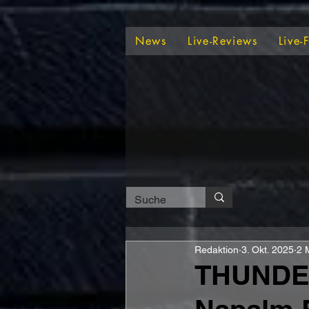
News
Live-Reviews
Live-
Redaktion
3. Okt. 2025
2 
THUNDER