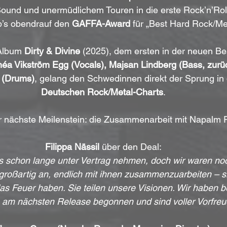
nd und unermüdlichem Touren in die erste Rock’n’Roll-
’s obendrauf den 
GAFFA-Award
 für „Best Hard Rock/Met
Album 
Dirty & Divine
 (2025), dem ersten in der neuen B
nnéa Vikström Egg (Vocals), Majsan Lindberg (Bass, zurü
 (Drums)
, gelang den Schwedinnen direkt der Sprung in 
Deutschen Rock/Metal-Charts
.
der nächste Meilenstein: die Zusammenarbeit mit Napalm 
Filippa Nässil
 über den Deal:
s schon lange unter Vertrag nehmen, doch wir waren no
h großartig an, endlich mit ihnen zusammenzuarbeiten – 
das Feuer haben. Sie teilen unsere Visionen. Wir haben be
 am nächsten Release begonnen und sind voller Vorfreu