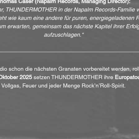
homas Caser (Napalm Records, Managing Director):
ehr, THUNDERMOTHER in der Napalm Records-Familie w
eht wie kaum eine andere für puren, energiegeladenen Ro
m erwarten, gemeinsam das nächste Kapitel ihrer Erfol
aufzuschlagen.“
o schon die nächsten Granaten vorbereitet werden, roll
Oktober 2025
 setzen THUNDERMOTHER ihre 
Europato
Vollgas, Feuer und jeder Menge Rock’n’Roll-Spirit.