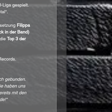
Liga gespielt. 
al“.
esetzung 
Filippa 
ck in der Band) 
die 
Top 3 der 
Records.
ch gebunden. 
sie haben uns 
reits mit den 
de!“