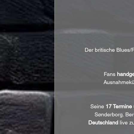
Der britische Blues/R
Fans 
handge
Ausnahmeküns
Seine 
17 Termine
Sønderborg. Ber
Deutschland
 live 