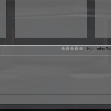
Mit 0 von 5 Sternen bewe
Noch keine Rat
Ferris & Sylvester – „It's A
ANTH
Joy To Be Alive“ Review:
Vide
Wenn Hoffnung mehr ist als
„Eve
ein schönes Wort