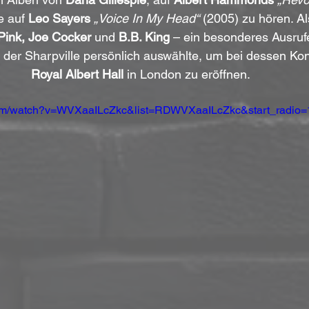
e auf 
Leo Sayers
„Voice In My Head“
 (2005) zu hören. A
Pink, Joe Cocker
 und 
B.B. King
 – ein besonderes Ausruf
, der Sharpville persönlich auswählte, um bei dessen Kon
Royal Albert Hall
 in London zu eröffnen.
com/watch?v=WVXaaILcZkc&list=RDWVXaaILcZkc&start_radio=