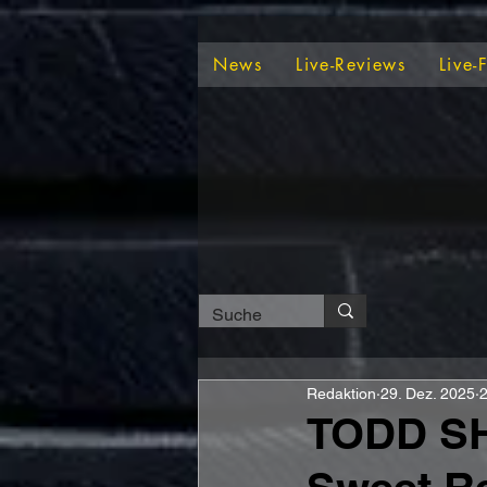
News
Live-Reviews
Live-
Redaktion
29. Dez. 2025
2
TODD SH