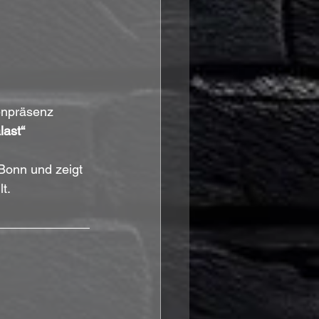
enpräsenz 
ast“
Bonn und zeigt 
t.