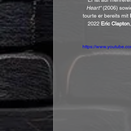
Heart“
 (2006) sowi
tourte er bereits mit 
2022 
Eric Clapton
https://www.youtube.