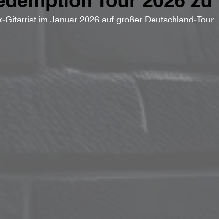
demption Tour 2026 zu
k-Gitarrist im Januar 2026 auf großer Deutschland-Tour