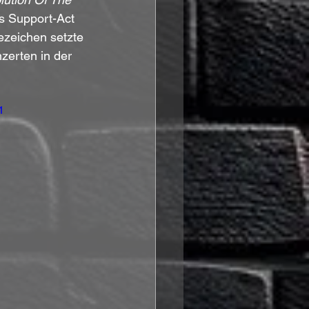
ls Support-Act 
ezeichen setzte 
zerten in der 
1