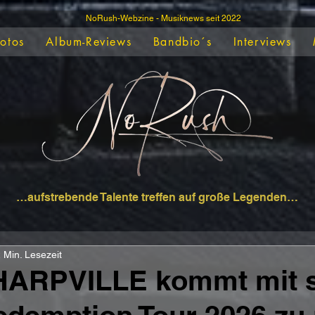
NoRush-Webzine - Musiknews seit 2022
Fotos
Album-Reviews
Bandbio´s
Interviews
…aufstrebende Talente treffen auf große Legenden…
 Min. Lesezeit
ARPVILLE kommt mit s