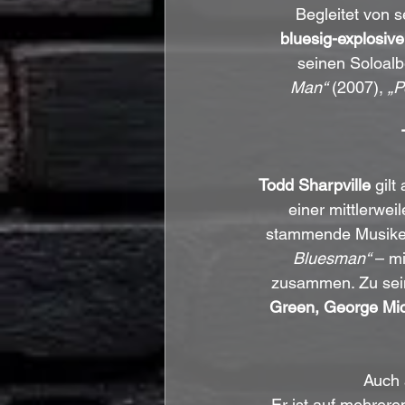
Begleitet von s
bluesig-explosiv
seinen Soloalb
Man“
 (2007), 
„P
Todd Sharpville
 gil
einer mittlerweil
stammende Musiker
Bluesman“
 – m
zusammen. Zu seine
Green, George Mich
Auch 
Er ist auf mehrere