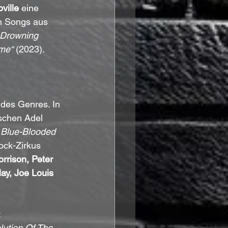
ville
 eine 
n Songs aus 
 Drowning 
ime“
 (2023).
 des Genres. In 
ischen Adel 
t Blue-Blooded 
ock-Zirkus 
rrison, Peter 
ay, Joe Louis 
 
lution Of The 