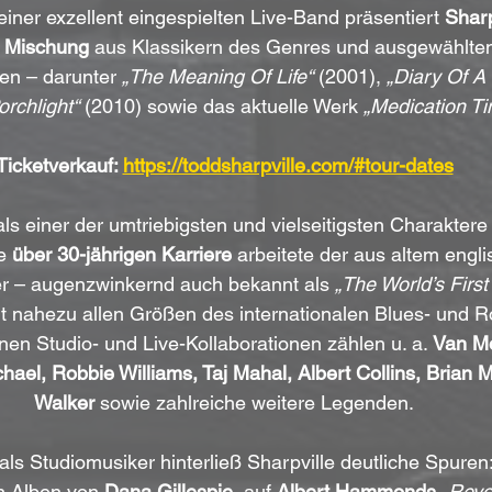
einer exzellent eingespielten Live-Band präsentiert 
Sharp
e Mischung
 aus Klassikern des Genres und ausgewählte
en – darunter 
„The Meaning Of Life“
 (2001), 
„Diary Of A
orchlight“
 (2010) sowie das aktuelle Werk 
„Medication T
Ticketverkauf: 
https://toddsharpville.com/#tour-dates
t als einer der umtriebigsten und vielseitigsten Charaktere
e 
über 30-jährigen Karriere
 arbeitete der aus altem engl
 – augenzwinkernd auch bekannt als 
„The World’s Firs
it nahezu allen Größen des internationalen Blues- und R
n Studio- und Live-Kollaborationen zählen u. a. 
Van Mo
ael, Robbie Williams, Taj Mahal, Albert Collins, Brian M
Walker
 sowie zahlreiche weitere Legenden.
als Studiomusiker hinterließ Sharpville deutliche Spuren:
n Alben von 
Dana Gillespie
, auf 
Albert Hammonds
„Revo