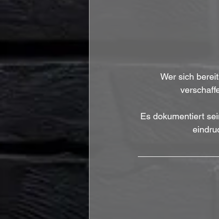
Wer sich berei
verschaff
Es dokumentiert sein
eindruc