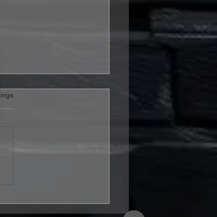
rtet.
ings
RAX veröffentlichen
o zur neuen Single
rybody’s Got A Plan“