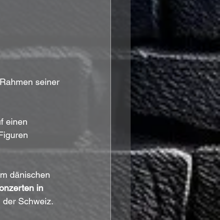
 Rahmen seiner 
f einen 
Figuren 
im dänischen 
Konzerten in 
d der Schweiz. 