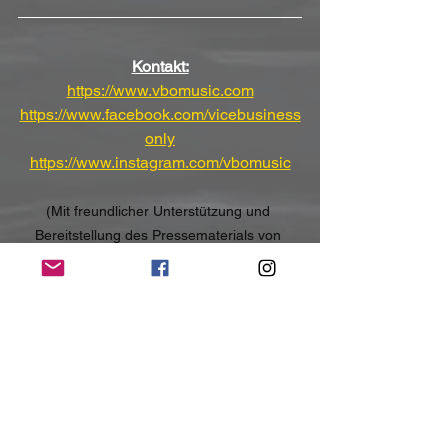
Kontakt:
https://www.vbomusic.com
https://www.facebook.com/vicebusiness
only
https://www.instagram.com/vbomusic
(Mit freundlicher Unterstützung und 
Bereitstellung des Pressematerials von 
Reigning Phoenix Music)
NoRush-WebZine
Tags:
News
News