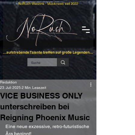
NoRush-Webzine - Musiknews seit 2022
…aufstrebende Talente treffen auf große Legenden…
Redaktion
23. Juli 2025
2 Min. Lesezeit
VICE BUSINESS ONLY
unterschreiben bei
Reigning Phoenix Music
Eine neue exzessive, retro-futuristische 
Ära beginnt!