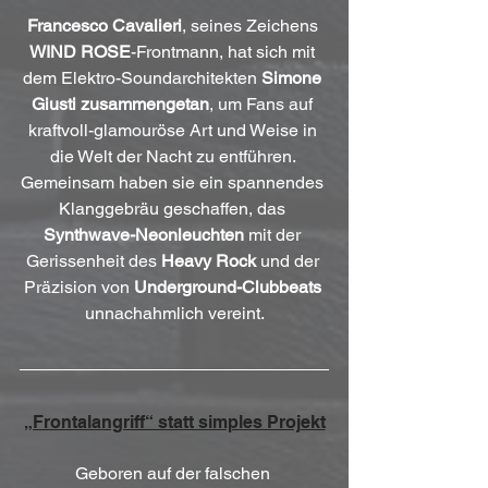
Francesco Cavalieri
, seines Zeichens 
WIND ROSE
-Frontmann, hat sich mit 
dem Elektro-Soundarchitekten 
Simone 
Giusti zusammengetan
, um Fans auf 
kraftvoll-glamouröse Art und Weise in 
die Welt der Nacht zu entführen. 
Gemeinsam haben sie ein spannendes 
Klanggebräu geschaffen, das 
Synthwave-Neonleuchten
 mit der 
Gerissenheit des 
Heavy Rock
 und der 
Präzision von 
Underground-Clubbeats
unnachahmlich vereint.
„Frontalangriff“ statt simples Projekt
Geboren auf der falschen 