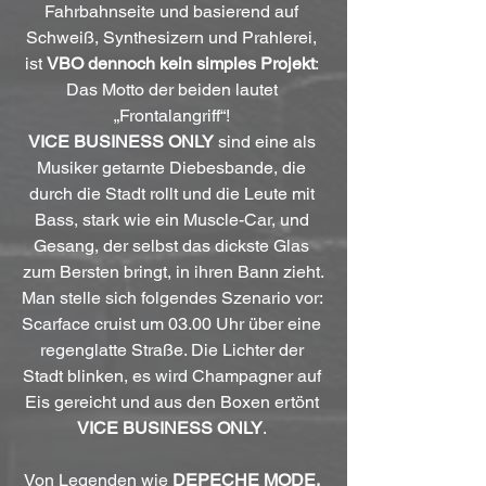
Fahrbahnseite und basierend auf 
Schweiß, Synthesizern und Prahlerei, 
ist 
VBO dennoch kein simples Projekt
: 
Das Motto der beiden lautet 
„Frontalangriff“! 
VICE BUSINESS ONLY
 sind eine als 
Musiker getarnte Diebesbande, die 
durch die Stadt rollt und die Leute mit 
Bass, stark wie ein Muscle-Car, und 
Gesang, der selbst das dickste Glas 
zum Bersten bringt, in ihren Bann zieht.
Man stelle sich folgendes Szenario vor: 
Scarface cruist um 03.00 Uhr über eine 
regenglatte Straße. Die Lichter der 
Stadt blinken, es wird Champagner auf 
Eis gereicht und aus den Boxen ertönt 
VICE BUSINESS ONLY
. 
Von Legenden wie 
DEPECHE MODE, 