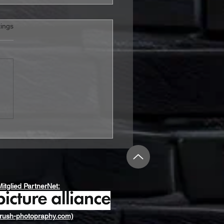
rtet.
ings
m Seeker stechen mit
 Shipping Up To
on“ in Folk-Metal-
ässer
Mitglied PartnerNet:
rush-photopraphy.com)