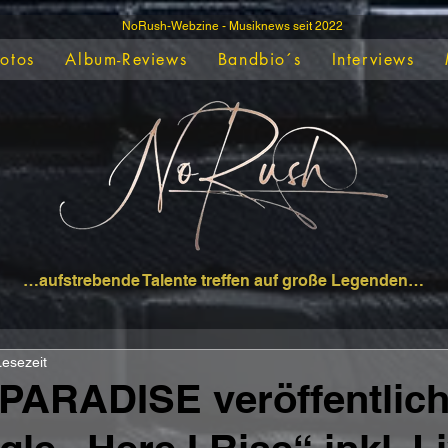
NoRush-Webzine - Musiknews seit 2022
Fotos
Album-Reviews
Bandbio´s
Interviews
…aufstrebende Talente treffen auf große Legenden…
Lesezeit
PARADISE veröffentlic