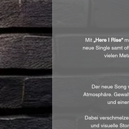
Mit 
„Here I Rise“
 m
neue Single samt off
vielen Met
Der neue Song v
Atmosphäre. Gewalti
und einen
Dabei verschmelzen
und visuelle Sto