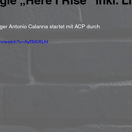
le „Here I Rise“ inkl. L
ger Antonio Calanna startet mit ACP durch
om/watch?v=Ayf3iI0XLhI