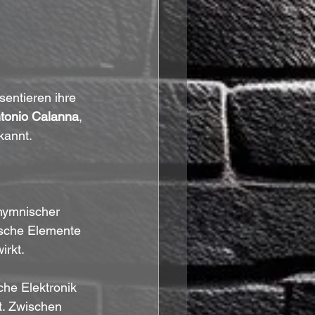
sentieren ihre 
tonio Calanna
, 
kannt.
hymnischer 
ische Elemente 
irkt.
he Elektronik 
t. Zwischen 