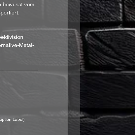
ch bewusst vom 
portiert.
ldivision 
rnative-Metal-
eption Label)