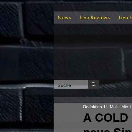
News
Live-Reviews
Live-
Redaktion
14. Mai
1 Min. 
A COLD 