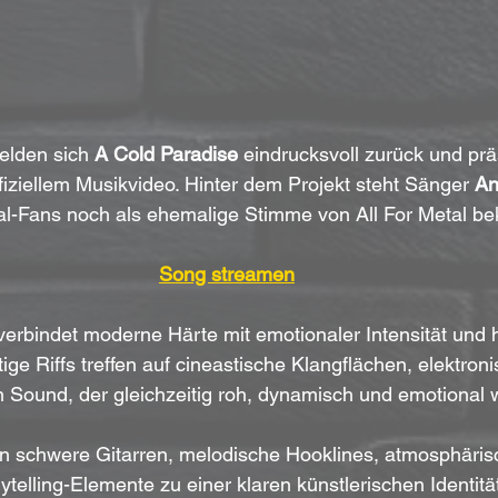
elden sich 
A Cold Paradise
 eindrucksvoll zurück und prä
iziellem Musikvideo. Hinter dem Projekt steht Sänger 
An
al-Fans noch als ehemalige Stimme von All For Metal be
Song streamen
erbindet moderne Härte mit emotionaler Intensität und 
ge Riffs treffen auf cineastische Klangflächen, elektron
 Sound, der gleichzeitig roh, dynamisch und emotional w
 schwere Gitarren, melodische Hooklines, atmosphärisc
rytelling-Elemente zu einer klaren künstlerischen Identitä