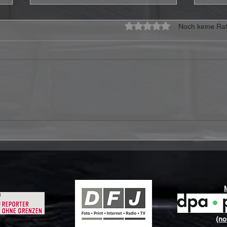
Mit 0 von 5 Sternen bewe
Noch keine Rat
CoreLeoni veröffentlichen
Stor
Video zur neuen Single
„I’m
„Howling At The Moon“
Bost
Gew
(no