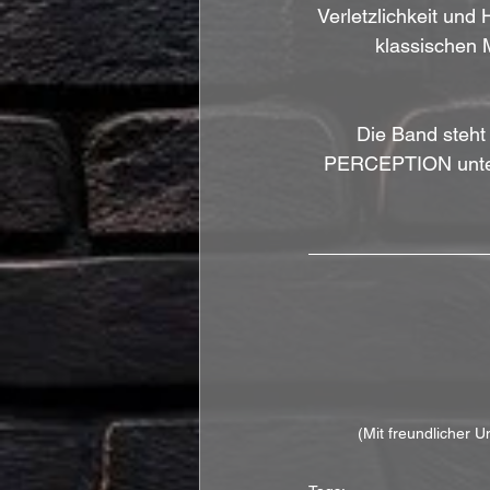
Verletzlichkeit und
klassischen M
Die Band steht
PERCEPTION unter 
(Mit freundlicher U