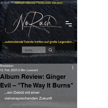
NoRush-Webzine - Musiknews seit 2022
…aufstrebende Talente treffen auf große Legenden…
Redaktion
12. Feb. 2025
2 Min. Lesezeit
Album Review: Ginger
Evil – "The Way It Burns"
...ein Debüt mit einer 
vielversprechenden Zukunft