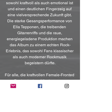
sowohl kraftvoll als auch emotional ist 
und einen deutlichen Fingerzeig auf 
eine vielversprechende Zukunft gibt. 
Die starke Gesangsperformance von 
Ella Tepponen, die treibenden 
Gitarrenriffs und die raue, 
energiegeladene Produktion machen 
das Album zu einem echten Rock-
Erlebnis, das sowohl Fans klassischer 
als auch moderner Rockmusik 
begeistern dürfte.
Für alle, die kraftvollen Female-Fronted 
Rock mit einer Mischung aus 
modernen und klassischen Elementen 
lieben, ist 
Ginger Evil
 eine Band, die 
man 
im Auge behalten
 sollte!