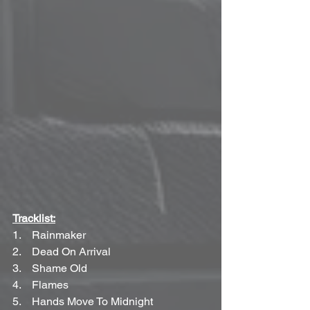
Tracklist:
1.    Rainmaker
2.    Dead On Arrival
3.    Shame Old
4.    Flames
5.    Hands Move To Midnight