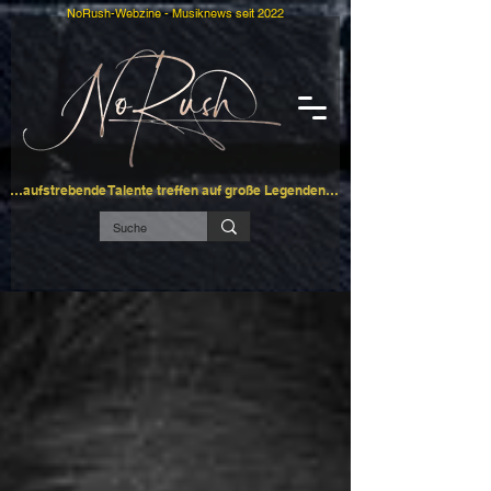
NoRush-Webzine - Musiknews seit 2022
…aufstrebende Talente treffen auf große Legenden…