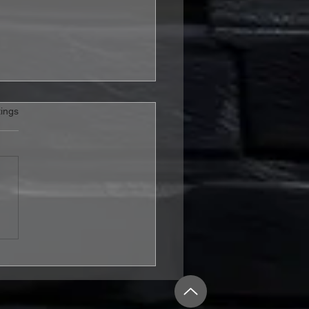
rtet.
ings
ahre KISS in
schland: Offizielle Fan-
r mit Tommy Thayer
kündigt