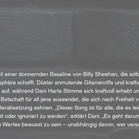
it einer donnernden Bassline von Billy Sheehan, die sofo
häre schafft. Düster anmutende Gitarrenriffs und kraft
uf, während Dani Harts Stimme sich kraftvoll erhebt un
otschaft für all jene aussendet, die sich nach Freiheit v
absetzung sehnen. „Dieser Song ist für alle, die es leid
t oder ignoriert zu werden“, erklärt Dani. „Es geht daru
n Wertes bewusst zu sein – unabhängig davon, wer versu