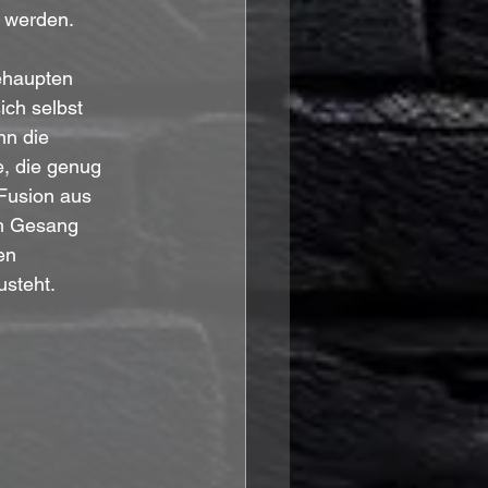
 werden.
behaupten 
ch selbst 
nn die 
, die genug 
 Fusion aus 
m Gesang 
en 
steht.