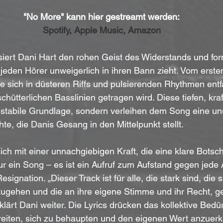
"No More" kann hier gestreamt werden:
Spotify
, 
Apple Music
, 
Amazon
siert Dani Hart den rohen Geist des Widerstands und for
 jeden Hörer unweigerlich in ihren Bann zieht. Vom ersten
ie sich in düsteren Riffs und pulsierenden Rhythmen entf
hütterlichen Basslinien getragen wird. Diese tiefen, kraf
e stabile Grundlage, sondern verleihen dem Song eine u
hte, die Danis Gesang in den Mittelpunkt stellt.
ich mit einer unnachgiebigen Kraft, die eine klare Botsch
nur ein Song – es ist ein Aufruf zum Aufstand gegen jede 
ignation. „Dieser Track ist für alle, die stark sind, die 
zugehen und die an ihre eigene Stimme und ihr Recht, ge
lärt Dani weiter. Die Lyrics drücken das kollektive Bedür
eiten, sich zu behaupten und den eigenen Wert anzuerk