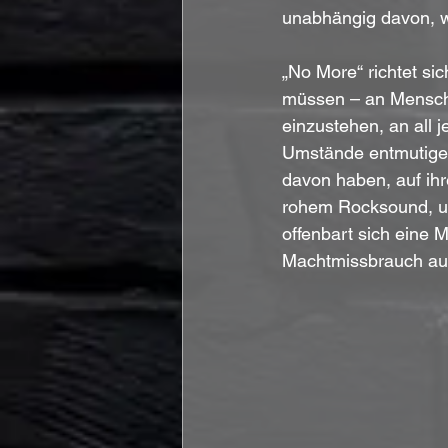
unabhängig davon, w
„No More“ richtet sic
müssen – an Menschen
einzustehen, an all j
Umstände entmutigend
davon haben, auf ihr
rohem Rocksound, u
offenbart sich eine 
Machtmissbrauch auf