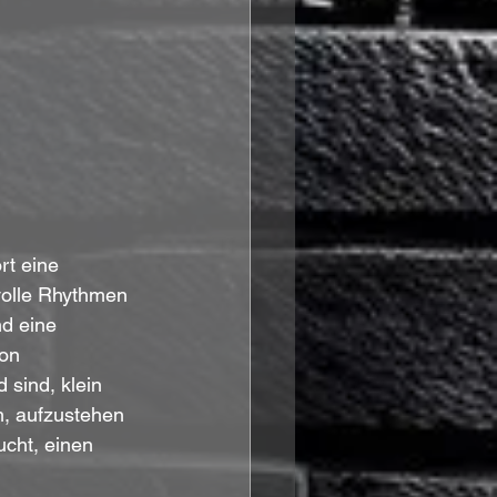
rt eine 
volle Rhythmen 
d eine 
on 
 sind, klein 
m, aufzustehen 
cht, einen 