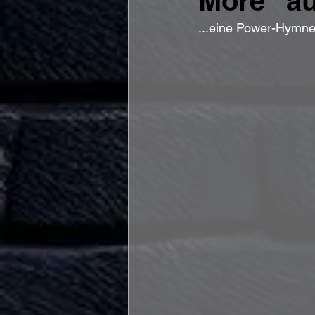
More" au
...eine Power-Hymne