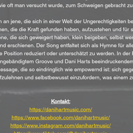
ie oft man versucht wurde, zum Schweigen gebracht zu
h an jene, die sich in einer Welt der Ungerechtigkeiten 
, die die Kraft gefunden haben, aufzustehen und für si
ene, die sich geweigert haben, klein beigeben, selbst we
 erschienen. Der Song entfaltet sich als Hymne für alle
e Position reduziert oder unterschätzt zu werden. In der
ngebändigtem Groove und Dani Harts beeindruckende
Message, die so eindringlich wie empowernd ist: sich geg
zulehnen und selbstbewusst einzufordern, was einem zu
Kontakt:
https://danihartmusic.com/
https://www.facebook.com/danihartmusic/
https://www.instagram.com/danihartmusic/