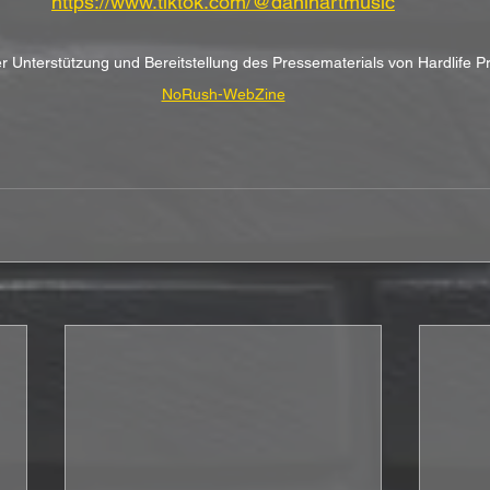
https://www.tiktok.com/@danihartmusic
er Unterstützung und Bereitstellung des Pressematerials von Hardlife 
NoRush-WebZine