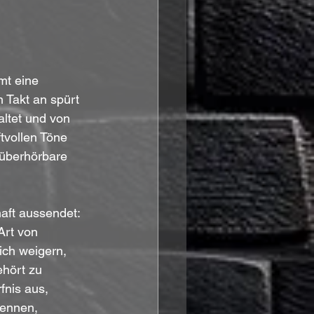
mt eine 
 Takt an spürt 
altet und von 
tvollen Töne 
nüberhörbare 
aft aussendet: 
Art von 
sich weigern, 
hört zu 
fnis aus, 
ennen, 