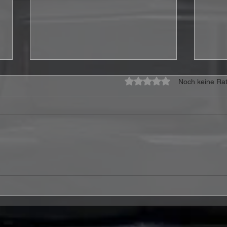
Mit 0 von 5 Sternen bewe
Noch keine Rat
Heavens Edge kündigen
50 J
neues Album
Deut
„Philadelphia“ an
Feie
ange