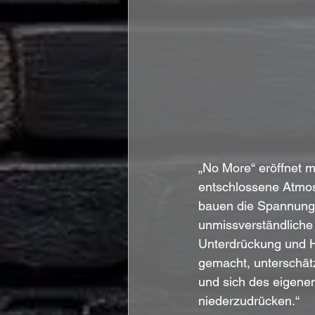
„No More“ eröffnet m
entschlossene Atmosp
bauen die Spannung a
unmissverständliche B
Unterdrückung und Her
gemacht, unterschätz
und sich des eigene
niederzudrücken.“