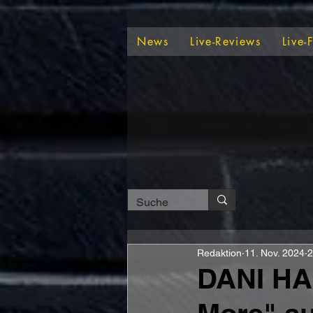
News
Live-Reviews
Live-
Redaktion
11. Nov. 2024
2
DANI HAR