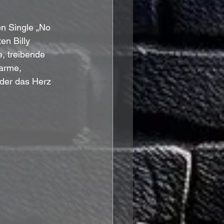
n Single „No 
en Billy 
, treibende 
harme, 
der das Herz 