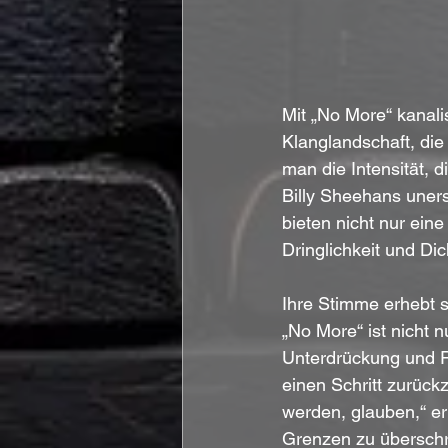
Mit „No More“ kanali
Klanglandschaft, die
man die Intensität, d
Billy Sheehans unersc
bieten nicht nur ein
Dringlichkeit und Dic
Ihre Stimme erhebt s
„No More“ ist nicht 
Unterdrückung und Res
einen Schritt zurück
werden, glauben,“ erk
Grenzen zu überschr