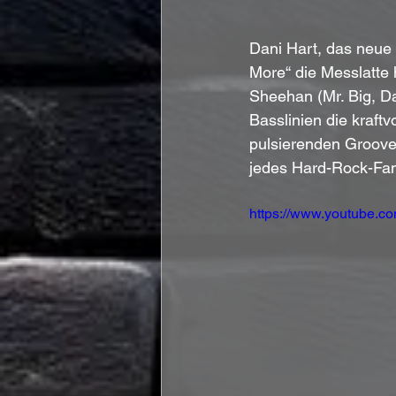
Dani Hart, das neue 
More“ die Messlatte 
Sheehan (Mr. Big, D
Basslinien die kraftv
pulsierenden Groove 
jedes Hard-Rock-Fan
https://www.youtube.