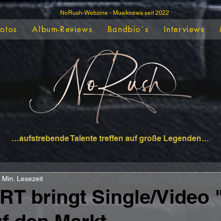
NoRush-Webzine - Musiknews seit 2022
Fotos
Album-Reviews
Bandbio´s
Interviews
…aufstrebende Talente treffen auf große Legenden…
 Min. Lesezeit
T bringt Single/Video 