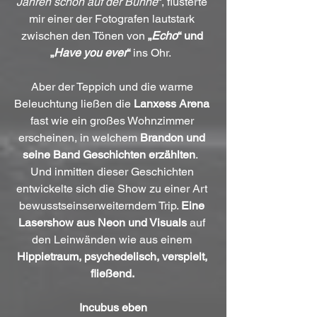
Jahren schon auf der Bühne
“, flüsterte 
mir einer der Fotografen lautstark 
zwischen den Tönen von 
„
Echo
“ und 
„
Have you ever
“
 ins Ohr.  
Aber der Teppich und die warme 
Beleuchtung ließen die 
Lanxess Arena
fast wie ein großes Wohnzimmer 
erscheinen, in welchem 
Brandon und 
seine Band Geschichten erzählten
.  
Und inmitten dieser Geschichten 
entwickelte sich die Show zu einer Art 
bewusstseinserweiterndem Trip. 
Eine 
Lasershow aus Neon und Visuals
 auf 
den Leinwänden wie aus einem 
Hippietraum, psychedelisch, verspielt, 
fließend. 
Incubus eben