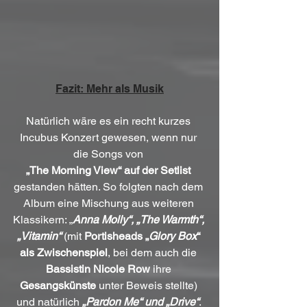
Fazit: Mehr als Musik
Natürlich wäre es ein recht kurzes 
Incubus Konzert gewesen, wenn nur 
die Songs von 
„The Morning View“ auf der Setlist
gestanden hätten. So folgten nach dem 
Album eine Mischung aus weiteren 
Klassikern: „
Anna Molly“, „The Warmth“, 
„Vitamin“
 (mit 
Portisheads „
Glory Box
“ 
als Zwischenspiel
, bei dem auch die 
Bassistin Nicole Row
 ihre 
Gesangskünste
 unter Beweis stellte) 
und natürlich
 „Pardon Me“ und „Drive“
. 