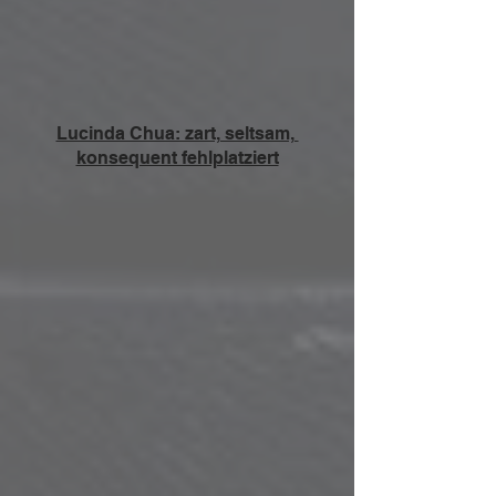
Lucinda Chua: zart, seltsam, 
konsequent fehlplatziert