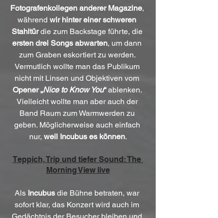
Fotografenkollegen anderer Magazine
, 
während 
wir hinter einer schweren 
Stahltür
 die zum Backstage führte, die 
ersten drei Songs abwarten
, um dann 
zum Graben eskortiert zu werden. 
Vermutlich wollte man das Publikum 
nicht mit Linsen und Objektiven vom 
Opener „
Nice to Know You
“
 ablenken. 
Vielleicht wollte man aber auch der 
Band Raum zum Warmwerden zu 
geben. Möglicherweise auch einfach 
nur, 
weil Incubus es können
.
Teppich, Trip und tiefer Sound: The 
Morning View live
Als 
Incubus
 die Bühne betraten, war 
sofort klar, das Konzert wird auch im 
Gedächtnis der Besucher bleiben und 