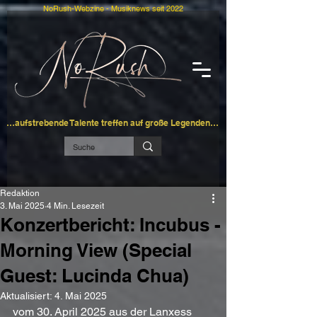
NoRush-Webzine - Musiknews seit 2022
…aufstrebende Talente treffen auf große Legenden…
Redaktion
3. Mai 2025
4 Min. Lesezeit
Konzertbericht: Incubus -
Morning View (Special
Guest: Lucinda Chua)
Aktualisiert:
4. Mai 2025
vom 30. April 2025 aus der Lanxess 