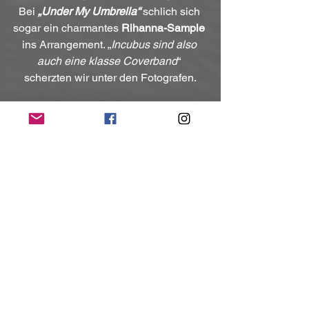
Bei 
„Under My Umbrella“ 
schlich sich 
sogar ein charmantes 
Rihanna-Sample
ins Arrangement. „
Incubus sind also 
auch eine klasse Coverband
“ 
scherzten wir unter den Fotografen.
Natürlich hätte ich mir als Fan dieser 
Band noch so einige Lieder mehr 
gewünscht, aber der Abend war so 
fantastisch, dass es am Ende kaum ins 