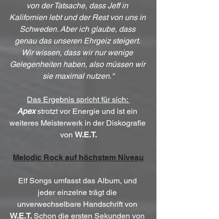
von der Tatsache, dass Jeff in 
Kalifornien lebt und der Rest von uns in 
Schweden. Aber ich glaube, dass 
genau das unseren Ehrgeiz steigert. 
Wir wissen, dass wir nur wenige 
Gelegenheiten haben, also müssen wir 
sie maximal nutzen.“
Das Ergebnis spricht für sich: 
Apex
 strotzt vor Energie und ist ein 
weiteres Meisterwerk in der Diskografie 
von 
W.E.T.
Melodic Rock auf höchstem Niveau
Elf Songs umfasst das Album, und 
jeder einzelne trägt die 
unverwechselbare Handschrift von 
W.E.T.
 Schon die ersten Sekunden von 