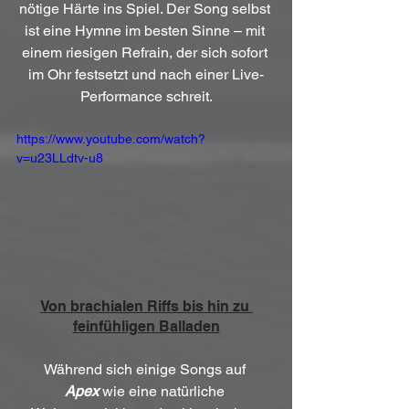
nötige Härte ins Spiel. Der Song selbst 
ist eine Hymne im besten Sinne – mit 
einem riesigen Refrain, der sich sofort 
im Ohr festsetzt und nach einer Live-
Performance schreit.
https://www.youtube.com/watch?
v=u23LLdtv-u8
Von brachialen Riffs bis hin zu 
feinfühligen Balladen
Während sich einige Songs auf 
Apex
 wie eine natürliche 