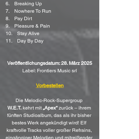
6.    Breaking Up
7.    Nowhere To Run
8.    Pay Dirt
9.    Pleasure & Pain
10.    Stay Alive
11.    Day By Day
Veröffentlichungsdatum: 28. März 2025
Label: Frontiers Music srl
Vorbestellen
Die Melodic-Rock-Supergroup 
W.E.T.
 kehrt mit 
„Apex“
 zurück – ihrem 
fünften Studioalbum, das als ihr bisher 
bestes Werk angekündigt wird! Elf 
kraftvolle Tracks voller großer Refrains, 
eingängiger Melodien und mitreißender 