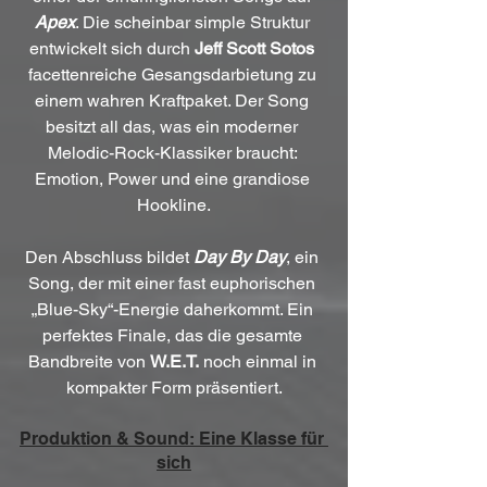
Apex
. Die scheinbar simple Struktur 
entwickelt sich durch 
Jeff Scott Sotos
facettenreiche Gesangsdarbietung zu 
einem wahren Kraftpaket. Der Song 
besitzt all das, was ein moderner 
Melodic-Rock-Klassiker braucht: 
Emotion, Power und eine grandiose 
Hookline.
Den Abschluss bildet 
Day By Day
, ein 
Song, der mit einer fast euphorischen 
„Blue-Sky“-Energie daherkommt. Ein 
perfektes Finale, das die gesamte 
Bandbreite von 
W.E.T.
 noch einmal in 
kompakter Form präsentiert.
Produktion & Sound: Eine Klasse für 
sich