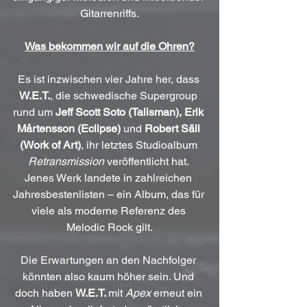
Gitarrenriffs.
Was bekommen wir auf die Ohren?
Es ist inzwischen vier Jahre her, dass 
W.E.T.
, die schwedische Supergroup 
rund um 
Jeff Scott Soto (Talisman), Erik 
Mårtensson (Eclipse)
 und 
Robert Säll 
(Work of Art)
, ihr letztes Studioalbum 
Retransmission
 veröffentlicht hat. 
Jenes Werk landete in zahlreichen 
Jahresbestenlisten – ein Album, das für 
viele als moderne Referenz des 
Melodic Rock gilt.
Die Erwartungen an den Nachfolger 
könnten also kaum höher sein. Und 
doch haben 
W.E.T. 
mit 
Apex
 erneut ein 