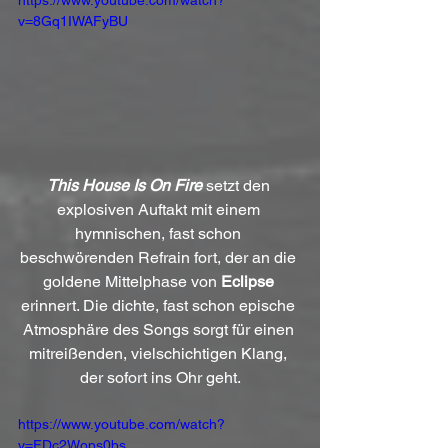
https://www.youtube.com/watch?
v=8Gq1IWAFyBU
This House Is On Fire
 setzt den 
explosiven Auftakt mit einem 
hymnischen, fast schon 
beschwörenden Refrain fort, der an die 
goldene Mittelphase von 
Eclipse
erinnert. Die dichte, fast schon epische 
Atmosphäre des Songs sorgt für einen 
mitreißenden, vielschichtigen Klang, 
der sofort ins Ohr geht.
https://www.youtube.com/watch?
v=FDc2Wops0bs