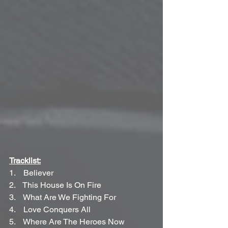
Tracklist:
1.    Believer
2.    This House Is On Fire
3.    What Are We Fighting For
4.    Love Conquers All
5.    Where Are The Heroes Now