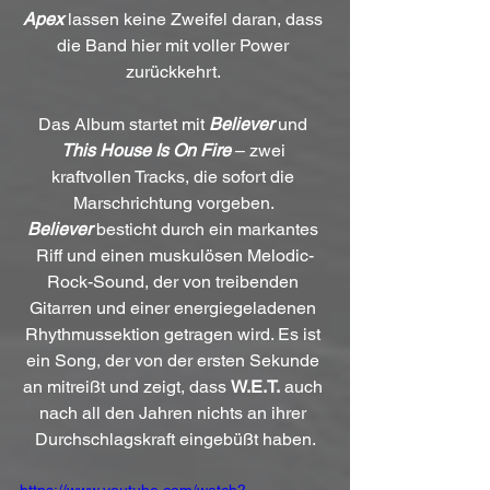
Apex
 lassen keine Zweifel daran, dass 
die Band hier mit voller Power 
zurückkehrt. 
Das Album startet mit 
Believer
und 
This House Is On Fire
 – zwei 
kraftvollen Tracks, die sofort die 
Marschrichtung vorgeben. 
Believer
 besticht durch ein markantes 
Riff und einen muskulösen Melodic-
Rock-Sound, der von treibenden 
Gitarren und einer energiegeladenen 
Rhythmussektion getragen wird. Es ist 
ein Song, der von der ersten Sekunde 
an mitreißt und zeigt, dass 
W.E.T.
 auch 
nach all den Jahren nichts an ihrer 
Durchschlagskraft eingebüßt haben.