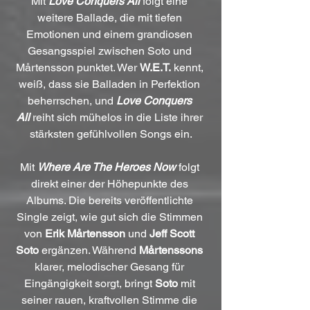
Mit 
Love Conquers All
folgt eine 
weitere Ballade, die mit tiefen 
Emotionen und einem grandiosen 
Gesangsspiel zwischen Soto und 
Mårtensson punktet. Wer 
W.E.T.
 kennt, 
weiß, dass sie Balladen in Perfektion 
beherrschen, und 
Love Conquers 
All
reiht sich mühelos in die Liste ihrer 
stärksten gefühlvollen Songs ein.
Mit 
Where Are The Heroes Now
 folgt 
direkt einer der Höhepunkte des 
Albums. Die bereits veröffentlichte 
Single zeigt, wie gut sich die Stimmen 
von 
Erik Mårtensson
 und 
Jeff Scott 
Soto
 ergänzen. Während 
Mårtenssons
klarer, melodischer Gesang für 
Eingängigkeit sorgt, bringt 
Soto
 mit 
seiner rauen, kraftvollen Stimme die 