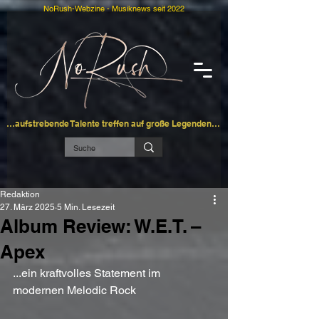
NoRush-Webzine - Musiknews seit 2022
…aufstrebende Talente treffen auf große Legenden…
Redaktion
27. März 2025
5 Min. Lesezeit
Album Review: W.E.T. –
Apex
...ein kraftvolles Statement im 
modernen Melodic Rock