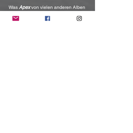
Was 
Apex
 von vielen anderen Alben 
des Genres abhebt, ist die 
herausragende Produktion. 
Erik 
Mårtensson
 hat sich als einer der 
führenden Produzenten des modernen 
Melodic Rock etabliert, und das zeigt 
sich auch hier: Der Sound ist glasklar, 
kraftvoll und dennoch organisch. Die 
Gitarren haben Biss, die Drums klingen 
wuchtig, und die Gesangsspuren sind 
perfekt in das Gesamtbild eingebettet. 
Besonders auffällig ist die präzise 
Schlagzeugproduktion, die dem Album 
eine beeindruckende Tiefe verleiht – 
ein Aspekt, der besonders in den 
Midtempo-Tracks zur Geltung kommt.
Ein weiteres Highlight ist die Balance 
zwischen klassischen und modernen 