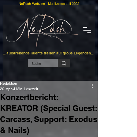
NoRush-Webzine - Musiknews seit 2022
…aufstrebende Talente treffen auf große Legenden…
Redaktion
20. Apr.
4 Min. Lesezeit
Konzertbericht:
KREATOR (Special Guest:
Carcass, Support: Exodus
& Nails)