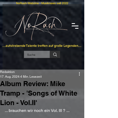
NoRush-Webzine - Musiknews seit 2022
…aufstrebende Talente treffen auf große Legenden…
Redaktion
17. Aug. 2024
4 Min. Lesezeit
Album Review: Mike
Tramp - 'Songs of White
Lion - Vol.II'
... brauchen wir noch ein Vol. III ? ...