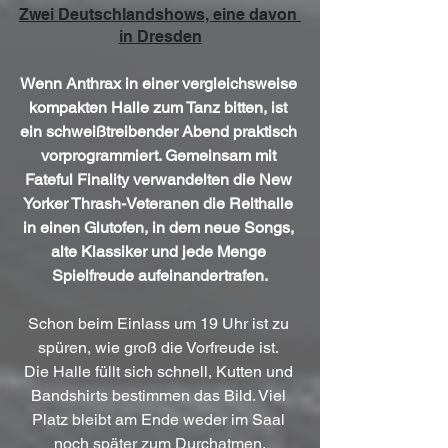
Zwei Deutschlandshows, eine davon 
in Dresden
Wenn Anthrax in einer vergleichsweise 
kompakten Halle zum Tanz bitten, ist 
ein schweißtreibender Abend praktisch 
vorprogrammiert. Gemeinsam mit 
Fateful Finality verwandelten die New 
Yorker Thrash-Veteranen die Reithalle 
in einen Glutofen, in dem neue Songs, 
alte Klassiker und jede Menge 
Spielfreude aufeinandertrafen.
Schon beim Einlass um 19 Uhr ist zu 
spüren, wie groß die Vorfreude ist. 
Die Halle füllt sich schnell, Kutten und 
Bandshirts bestimmen das Bild. Viel 
Platz bleibt am Ende weder im Saal 
noch später zum Durchatmen.