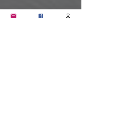
Der Abend bleibt allerdings nicht in der 
Vergangenheit stehen. 
Nach zehn Jahren ohne neues 
Studioalbum erscheint am 
18. September 2026 „Cursum Perficio“ 
(
siehe Artikel
). 