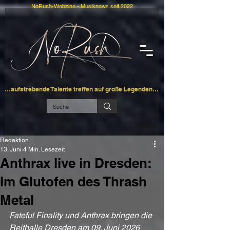
NoRush-Webzine - Musiknews seit 2022
…aufstrebende Talente treffen auf große Legenden…
Redaktion
13. Juni
4 Min. Lesezeit
Anthrax live in Dresden:
Im Glutofen des Thrash
Metal
Fateful Finality und Anthrax bringen die 
Reithalle Dresden am 09. Juni 2026 