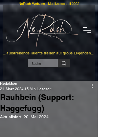
NoRush-Webzine - Musiknews seit 2022
…aufstrebende Talente treffen auf große Legenden…
Redaktion
21. März 2024
15 Min. Lesezeit
Rauhbein (Support:
Haggefugg)
Aktualisiert:
20. Mai 2024