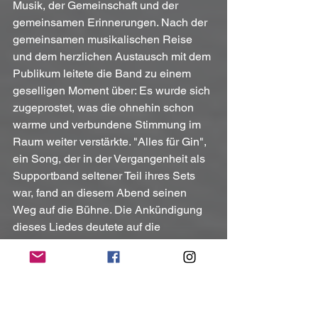
Musik, der Gemeinschaft und der 
gemeinsamen Erinnerungen. Nach der 
gemeinsamen musikalischen Reise 
und dem herzlichen Austausch mit dem 
Publikum leitete die Band zu einem 
geselligen Moment über: Es wurde sich 
zugeprostet, was die ohnehin schon 
warme und verbundene Stimmung im 
Raum weiter verstärkte. "Alles für Gin", 
ein Song, der in der Vergangenheit als 
Supportband seltener Teil ihres Sets 
war, fand an diesem Abend seinen 
Weg auf die Bühne. Die Ankündigung 
dieses Liedes deutete auf die 
Vielseitigkeit und die Bereitschaft der 
Band hin, auch mal andere, 
unerwartete Stücke zu präsentieren. 
Godi nahm die Gelegenheit wahr, das 
Publikum zum Mitklatschen zu 