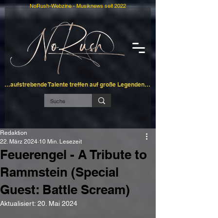
NoRush-Webzine - Musiknews seit 2022
…aufstrebende Talente treffen auf große Legenden…
Redaktion
22. März 2024
10 Min. Lesezeit
Feuerengel - A Tribute to
Rammstein (Special
Guest: Battle Scream)
Aktualisiert:
20. Mai 2024