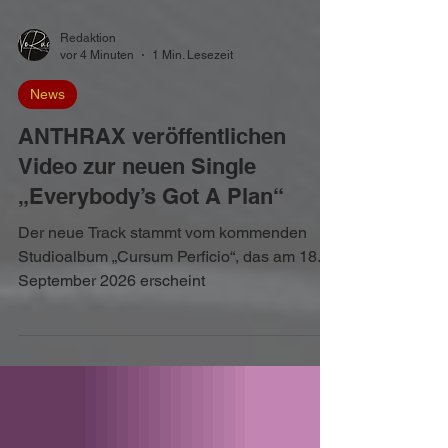
Redaktion
vor 4 Minuten
1 Min. Lesezeit
News
ANTHRAX veröffentlichen
Video zur neuen Single
„Everybody’s Got A Plan“
Der neue Track stammt vom kommenden
Studioalbum „Cursum Perficio“, das am 18.
September 2026 erscheint