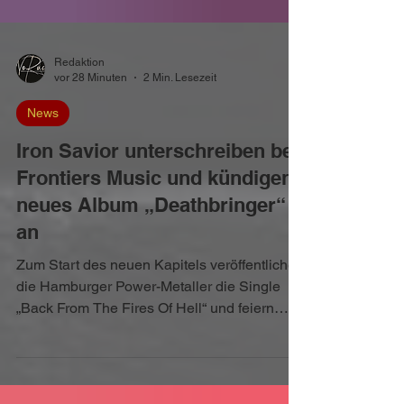
Redaktion
vor 28 Minuten
2 Min. Lesezeit
News
Iron Savior unterschreiben bei
Frontiers Music und kündigen
neues Album „Deathbringer“
an
Zum Start des neuen Kapitels veröffentlichen
die Hamburger Power-Metaller die Single
„Back From The Fires Of Hell“ und feiern
2026 ihr 30-jähriges Bandbestehen.