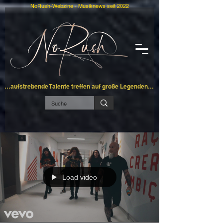
NoRush-Webzine - Musiknews seit 2022
…aufstrebende Talente treffen auf große Legenden…
Load video